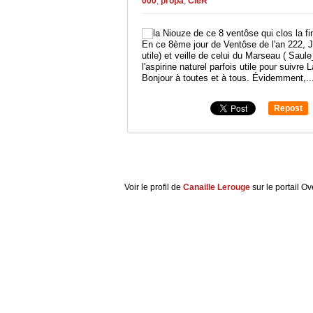
000
,
propa
,
CleR
En ce 8ème jour de Ventôse de l'an 222, Jo
utile) et veille de celui du Marseau ( Saule
l'aspirine naturel parfois utile pour suivre 
Bonjour à toutes et à tous. Évidemment,..
Repost
0
Voir le profil de
Canaille Lerouge
sur le portail O