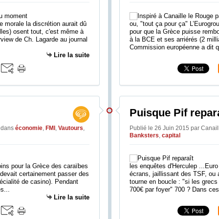
e morale la discrétion aurait dû
ou, "tout ça pour ça" L’Eurogrou
elles) osent tout, c'est même à
pour que la Grèce puisse rembour
erview de Ch. Lagarde au journal
à la BCE et ses arriérés (2 mill
Commission européenne a dit q
Lire la suite
Puisque Pif repar
e
dans
économie
,
FMI
,
Vautours
,
Publié le 26 Juin 2015 par Canai
Banksters
,
capital
ins pour la Grèce des caraïbes
les enquêtes d'Herculep ...Euro 
devait certainement passer des
écrans, jaillissant des TSF, ou 
écialité de casino). Pendant
tourne en boucle : "si les grecs
s...
700€ par foyer" 700 ? Dans ces
Lire la suite