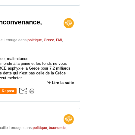
0
inconvenance,
lle Lerouge
dans
politique
,
Grece
,
FMI
,
 monde à la peine et les fonds ne vous
BCE asphyxie la Grèce pour 7.2 milliards
dette qui n'est pas celle de la Grèce
eut racheter...
Lire la suite
Repost
0
naille Lerouge
dans
politique
,
économie
,