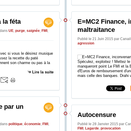
 la féta
E=MC2 Finance, 
maltraitance
dans
UE
,
purge
,
saignée
,
FMI
,
Publié le 21 Juin 2015 par Canai
agression
Avec si vous le désirez musique
ssez la recette du paté
Spéculez, exploitez ! Mettez le
donnent son charme ou pas à la
manqueront point Le FMI et la 
d'Euros de remboursement d'une 
Lire la suite
mais celle des banques. Drahi v
e par un
Autocensure
dans
politique
,
économie
,
FMI
,
Publié le 28 Janvier 2015 par Ca
FMI
,
Lagarde
,
provocation