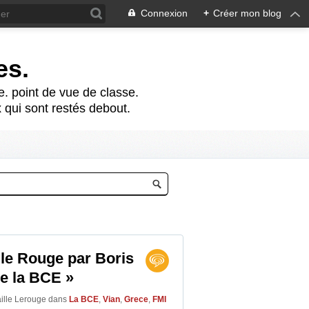
Connexion
+
Créer mon blog
es.
te. point de vue de classe.
 qui sont restés debout.
e le Rouge par Boris
de la BCE »
aille Lerouge
dans
La BCE
,
Vian
,
Grece
,
FMI