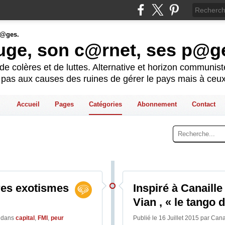
ouge, son c@rnet, ses p@g
e colères et de luttes. Alternative et horizon communis
t pas aux causes des ruines de gérer le pays mais à ceux
Accueil
Pages
Catégories
Abonnement
Contact
res exotismes
Inspiré à Canaill
Vian , « le tango 
e
dans
capital
,
FMI
,
peur
Publié le 16 Juillet 2015 par Can