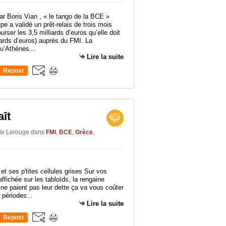
pe a validé un prêt-relais de trois mois
ser les 3,5 milliards d’euros qu’elle doit
iards d’euros) auprès du FMI. La
u’Athènes...
Lire la suite
Repost
0
aît
lle Lerouge
dans
FMI
,
BCE
,
Grèce
,
et ses p'tites cellules grises Sur vos
affichée sur les tabloïds, la rengaine
 ne paient pas leur dette ça va vous coûter
 périodes...
Lire la suite
Repost