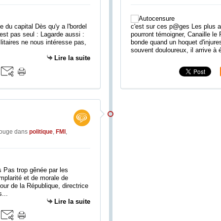
ne du capital Dès qu'y a l'bordel
c'est sur ces p@ges Les plus an
'est pas seul : Lagarde aussi :
pourront témoigner, Canaille le
litaires ne nous intéresse pas,
bonde quand un hoquet d'injures 
souvent douloureux, il arrive à é
Lire la suite
rouge
dans
politique
,
FMI
,
is Pas trop gênée par les
mplarité et de morale de
ur de la République, directrice
...
Lire la suite