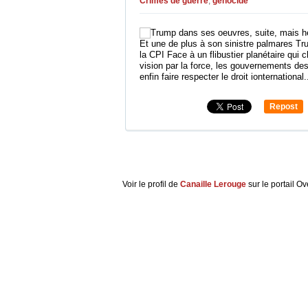
Crimes de guerre
,
génocide
Et une de plus à son sinistre palmares Tr
la CPI Face à un flibustier planétaire qui
vision par la force, les gouvernements des
enfin faire respecter le droit ionternational.
Repost
0
Voir le profil de
Canaille Lerouge
sur le portail O