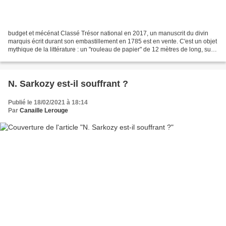
budget et mécénat Classé Trésor national en 2017, un manuscrit du divin
marquis écrit durant son embastillement en 1785 est en vente. C'est un objet
mythique de la littérature : un "rouleau de papier" de 12 mètres de long, sur
lequel Sade a recopié en...
N. Sarkozy est-il souffrant ?
Publié le 18/02/2021 à 18:14
Par
Canaille Lerouge