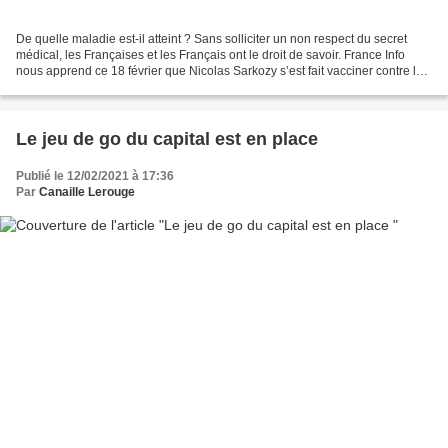
De quelle maladie est-il atteint ? Sans solliciter un non respect du secret
médical, les Françaises et les Français ont le droit de savoir. France Info
nous apprend ce 18 février que Nicolas Sarkozy s’est fait vacciner contre le
Covid-19 au mois de janvier...
Le jeu de go du capital est en place
Publié le 12/02/2021 à 17:36
Par
Canaille Lerouge