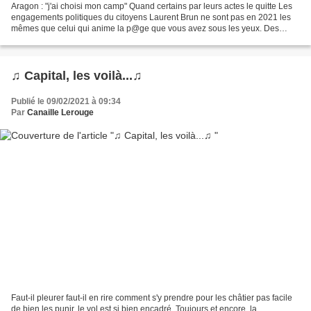
Aragon : "j'ai choisi mon camp" Quand certains par leurs actes le quitte Les
engagements politiques du citoyens Laurent Brun ne sont pas en 2021 les
mêmes que celui qui anime la p@ge que vous avez sous les yeux. Des
différences, mais aussi de grandes...
♫ Capital, les voilà...♫
Publié le 09/02/2021 à 09:34
Par
Canaille Lerouge
Faut-il pleurer faut-il en rire comment s'y prendre pour les châtier pas facile
de bien les punir, le vol est si bien encadré. Toujours et encore, la