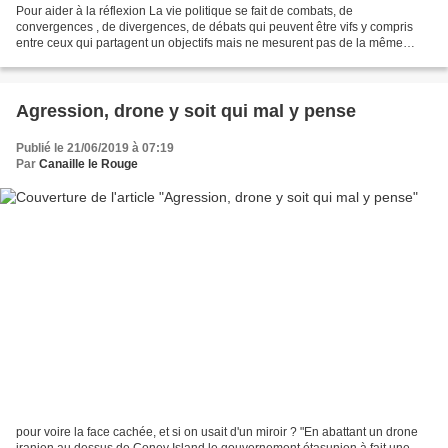
Pour aider à la réflexion La vie politique se fait de combats, de
convergences , de divergences, de débats qui peuvent être vifs y compris
entre ceux qui partagent un objectifs mais ne mesurent pas de la même
façon les moyens d'y aboutir. Il ne faut pas...
Agression, drone y soit qui mal y pense
Publié le 21/06/2019 à 07:19
Par
Canaille le Rouge
pour voire la face cachée, et si on usait d'un miroir ? "En abattant un drone
iranien au dessus de Coney Island le gouvernement étasunien à fait une