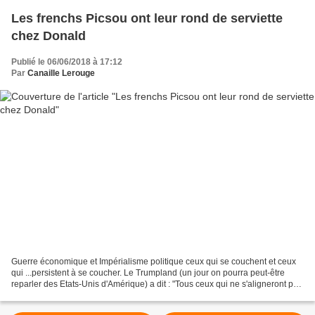
Les frenchs Picsou ont leur rond de serviette
chez Donald
Publié le 06/06/2018 à 17:12
Par
Canaille Lerouge
Guerre économique et Impérialisme politique ceux qui se couchent et ceux
qui ...persistent à se coucher. Le Trumpland (un jour on pourra peut-être
reparler des Etats-Unis d'Amérique) a dit : "Tous ceux qui ne s'aligneront pas
derrière ce que je dis seront...