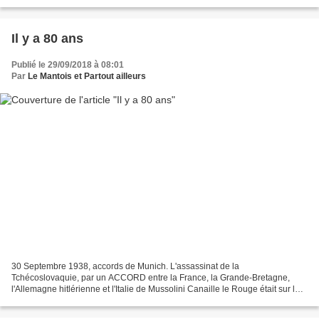
les jours font des...
Il y a 80 ans
Publié le 29/09/2018 à 08:01
Par
Le Mantois et Partout ailleurs
30 Septembre 1938, accords de Munich. L'assassinat de la
Tchécoslovaquie, par un ACCORD entre la France, la Grande-Bretagne,
l'Allemagne hitlérienne et l'Italie de Mussolini Canaille le Rouge était sur le
point de réaliser un p@pier sur le 80e anniversaire...