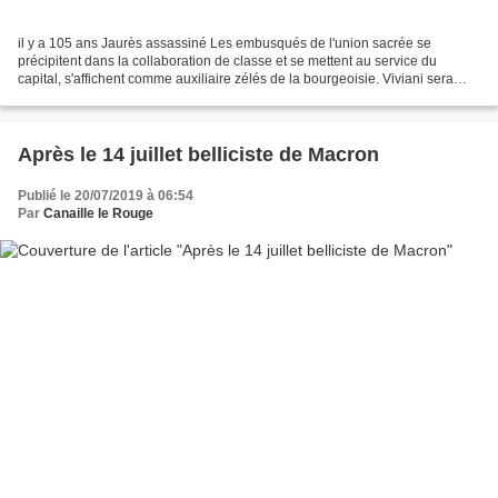
il y a 105 ans Jaurès assassiné Les embusqués de l'union sacrée se
précipitent dans la collaboration de classe et se mettent au service du
capital, s'affichent comme auxiliaire zélés de la bourgeoisie. Viviani sera
celui qui plantera les premiers pelotons...
Après le 14 juillet belliciste de Macron
Publié le 20/07/2019 à 06:54
Par
Canaille le Rouge