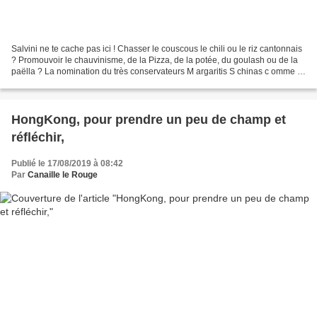
Salvini ne te cache pas ici ! Chasser le couscous le chili ou le riz cantonnais
? Promouvoir le chauvinisme, de la Pizza, de la potée, du goulash ou de la
paëlla ? La nomination du très conservateurs M argaritis S chinas c omme C
ommissaire "à la protection...
HongKong, pour prendre un peu de champ et
réfléchir,
Publié le 17/08/2019 à 08:42
Par
Canaille le Rouge