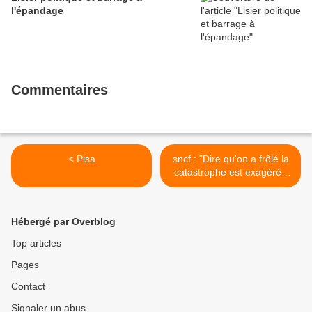
l'épandage
Commentaires
< Pisa
sncf : "Dire qu'on a frôlé la
catastrophe est exagéré",
dit Christian Dubost,
directeur régional de RFF. >
Hébergé par Overblog
Top articles
Pages
Contact
Signaler un abus