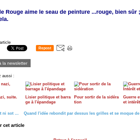
le Rouge aime le seau de peinture ...rouge, bien sûr ; 
la.
article
Repost
0
à la newsletter
 aussi :
zi, suite.
Lisier politique et barra
Pour sortir de la sidéra
Guerre et
ge à l'épandage
tion
et intérê
Ni clément ni sot , mais
cet article