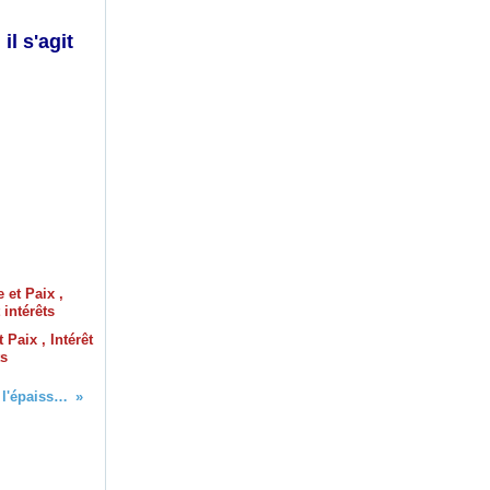
il s'agit
 Paix , Intérêt
ts
Quand l'idée rebondit par dessus les grilles et se moque de l'épaisseur des murs