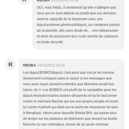
RBOBA
15/12/2013 16:36
OUi, mais hélàs, il semblerait qu'elle n'atteigne pas
ceux qui en sont atteints ou plutôt que ces derniers
aient la capacité de la dispenser avec une
&quot;extrème générosité&quot; sur certaines parties
de la planète, afin sans doute de.....s'en débarrasser
et ainsi de poursuivre leur route semée de cadavres
en toute sécurité.
R
RBOBA
14/12/2013 18:22
Les &quot;BOBIOS&quot; c'est ainsi que moi je les nomme
deviennent comiques sans le savoir si les messages que
vous avez reçus laissent entendre que Mandela serait leur
héros.<br /> Les BOBIOS ont plutôt de la sympathie pour les
&quot;révolutionnaires-arabes-désarmés-et-qu'ils faut armer
contre le méchant Bachar-qui tue son propre peuple-et avant
lui contre Kadhafi-qui-était-sur-le-point-de-massacrer-le-sien-
à-Benghazi. raison pour laquelle Botule.BHL qui passe plus
de temps sur les plateaux de télévision que devant sa feuille
blanche ou son ordinateur, munie de sa seule chemise