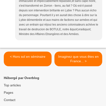
immaculée et impeccablement repassée,et sans cape noire,
s'est transformé en Zorron - tiens, au fait ? Où est-il passé
depuis son intervention brillante en Lybie ? Plus aucun écho
du personnage. Pourtant il y en aurait des chose à dire sur la
Lybie démembrée et aux mains de factions sur-armées et qui
avec un entrain qui réjoui les anciens colonisateurs achève le
travail de destrucion de BOTULE, notre &quot;vrai&quot;
Ministre des Affaires Etrangères et des Armées.
< Hors sol en séminaire
Imaginez que vous êtes en
France... >
Hébergé par Overblog
Top articles
Pages
Contact