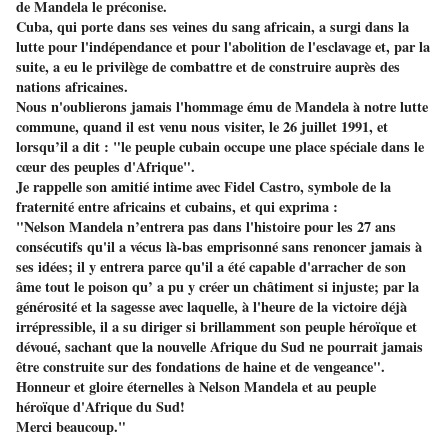
de Mandela le préconise.
Cuba, qui porte dans ses veines du sang africain, a surgi dans la
lutte pour l'indépendance et pour l'abolition de l'esclavage et, par la
suite, a eu le privilège de combattre et de construire auprès des
nations africaines.
Nous n'oublierons jamais l'hommage ému de Mandela à notre lutte
commune, quand il est venu nous visiter, le 26 juillet 1991, et
lorsqu’il a dit : "le peuple cubain occupe une place spéciale dans le
cœur des peuples d'Afrique".
Je rappelle son amitié intime avec Fidel Castro, symbole de la
fraternité entre africains et cubains, et qui exprima :
"Nelson Mandela n’entrera pas dans l'histoire pour les 27 ans
consécutifs qu'il a vécus là-bas emprisonné sans renoncer jamais à
ses idées; il y entrera parce qu'il a été capable d'arracher de son
âme tout le poison qu’ a pu y créer un châtiment si injuste; par la
générosité et la sagesse avec laquelle, à l'heure de la victoire déjà
irrépressible, il a su diriger si brillamment son peuple héroïque et
dévoué, sachant que la nouvelle Afrique du Sud ne pourrait jamais
être construite sur des fondations de haine et de vengeance".
Honneur et gloire éternelles à Nelson Mandela et au peuple
héroïque d'Afrique du Sud!
Merci beaucoup."