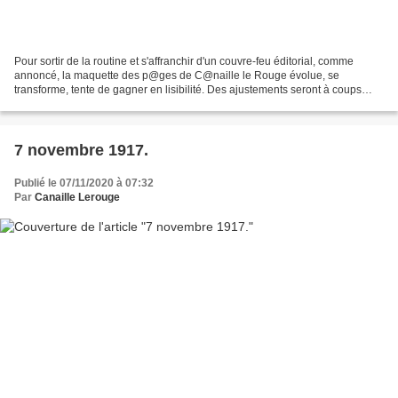
Pour sortir de la routine et s'affranchir d'un couvre-feu éditorial, comme
annoncé, la maquette des p@ges de C@naille le Rouge évolue, se
transforme, tente de gagner en lisibilité. Des ajustements seront à coups
sûrs nécessaires, police de caractères,...
7 novembre 1917.
Publié le 07/11/2020 à 07:32
Par
Canaille Lerouge