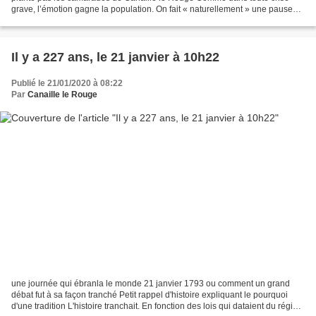
grave, l’émotion gagne la population. On fait « naturellement » une pause
entre petites querelles de voisins,...
Il y a 227 ans, le 21 janvier à 10h22
Publié le 21/01/2020 à 08:22
Par
Canaille le Rouge
une journée qui ébranla le monde 21 janvier 1793 ou comment un grand
débat fut à sa façon tranché Petit rappel d'histoire expliquant le pourquoi
d'une tradition L'histoire tranchait. En fonction des lois qui dataient du régime