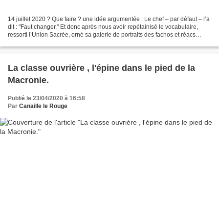
14 juillet 2020 ? Que faire ? une idée argumentée : Le chef – par défaut – l’a
dit : "Faut changer." Et donc après nous avoir repétainisé le vocabulaire,
ressorti l’Union Sacrée, orné sa galerie de portraits des fachos et réacs
racistes de tout poil,...
La classe ouvrière , l'épine dans le pied de la
Macronie.
Publié le 23/04/2020 à 16:58
Par
Canaille le Rouge