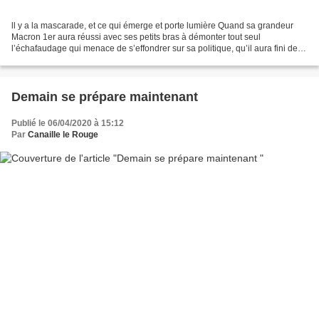
ll y a la mascarade, et ce qui émerge et porte lumière Quand sa grandeur
Macron 1er aura réussi avec ses petits bras à démonter tout seul
l’échafaudage qui menace de s’effondrer sur sa politique, qu’il aura fini de
cueillir les fraises dans le Finistère-nord,...
Demain se prépare maintenant
Publié le 06/04/2020 à 15:12
Par
Canaille le Rouge