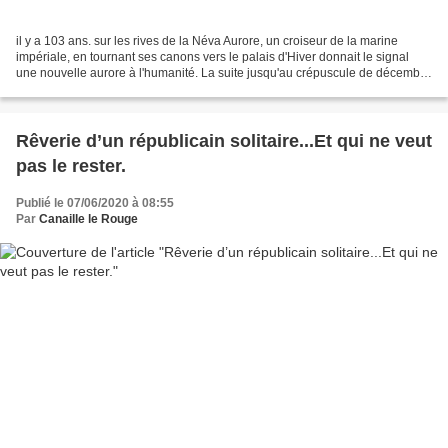
il y a 103 ans. sur les rives de la Néva Aurore, un croiseur de la marine
impériale, en tournant ses canons vers le palais d'Hiver donnait le signal
une nouvelle aurore à l'humanité. La suite jusqu'au crépuscule de décembre
1991et ses causes appartiennent...
Rêverie d’un républicain solitaire...Et qui ne veut
pas le rester.
Publié le 07/06/2020 à 08:55
Par
Canaille le Rouge