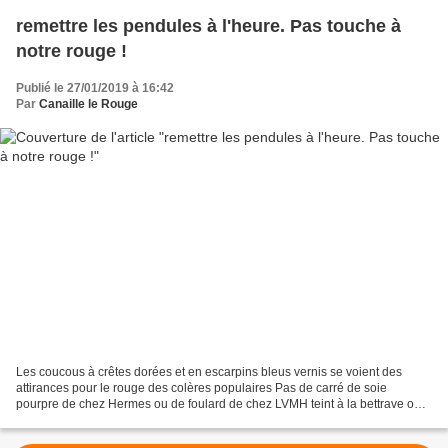
remettre les pendules à l'heure. Pas touche à
notre rouge !
Publié le 27/01/2019 à 16:42
Par
Canaille le Rouge
Les coucous à crêtes dorées et en escarpins bleus vernis se voient des
attirances pour le rouge des colères populaires Pas de carré de soie
pourpre de chez Hermes ou de foulard de chez LVMH teint à la bettrave ou à
la cochenille. Le rouge c'est nous,...