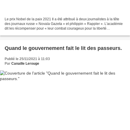
Le prix Nobel de la paix 2021 Il a été attribué à deux journalistes à la tête
des journaux russe « Novaïa Gazeta » et philippin « Rappler ». L'académie
dit les récompenser pour « leur combat courageux pour la liberté
d’expression ». Il s’agit du premier...
Quand le gouvernement fait le lit des passeurs.
Publié le 25/11/2021 à 11:03
Par
Canaille Lerouge