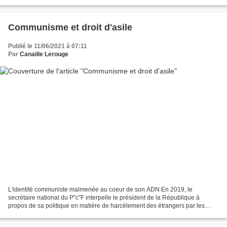
matière de santé publique, La "métropole" en...
Communisme et droit d'asile
Publié le 11/06/2021 à 07:11
Par
Canaille Lerouge
L'identité communiste malmenée au coeur de son ADN En 2019, le
secrétaire national du P"c"F interpelle le président de la République à
propos de sa politique en matière de harcèlement des étrangers par les
forces de police et la traque menée contre les...