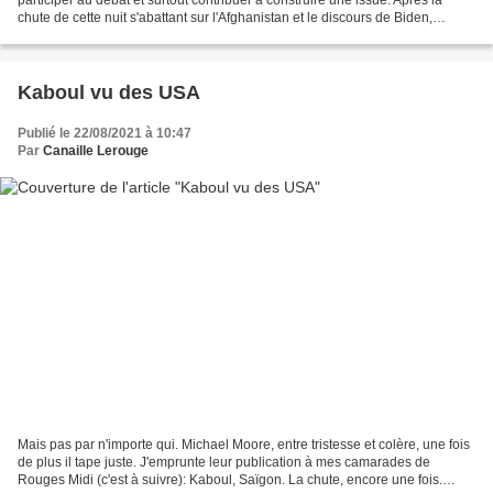
chute de cette nuit s'abattant sur l'Afghanistan et le discours de Biden,
quelques réflexions. Nous sommes...
Kaboul vu des USA
Publié le 22/08/2021 à 10:47
Par
Canaille Lerouge
Mais pas par n'importe qui. Michael Moore, entre tristesse et colère, une fois
de plus il tape juste. J'emprunte leur publication à mes camarades de
Rouges Midi (c'est à suivre): Kaboul, Saïgon. La chute, encore une fois.