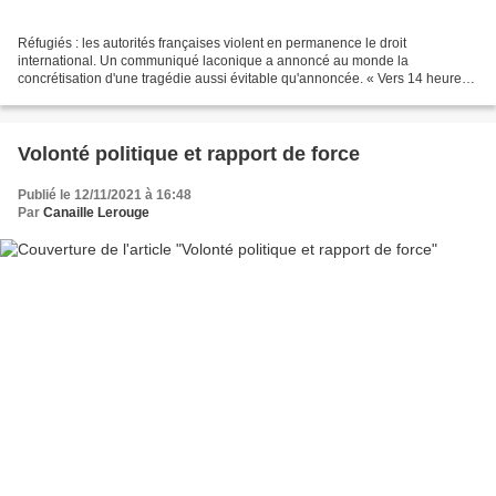
Réfugiés : les autorités françaises violent en permanence le droit
international. Un communiqué laconique a annoncé au monde la
concrétisation d'une tragédie aussi évitable qu'annoncée. « Vers 14 heures,
un pêcheur a signalé la découverte d’une quinzaine...
Volonté politique et rapport de force
Publié le 12/11/2021 à 16:48
Par
Canaille Lerouge