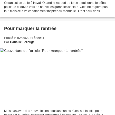
Organisation du télé travail Quand le rapport de force aiguillonne le débat
politique et ouvre vers de nouvelles garanties sociale. Cela ne reglera pas
tout mais cela va certainement inspirer du monde ici. C'est paru dans
"Capital" du 10 novembre.capital.fr/entreprises-marches/le-portugal-interdit-
aux-patrons-de-contacter-leurs-employes-en-dehors-des-heures-de-travail-
Le...
Pour marquer la rentrée
Publié le 02/09/2021 à 09:11
Par
Canaille Lerouge
Mais pas avec des nouvelles enthousiasmantes. C'est sur la toile pour
participer au débat et surtout contribuer à construire une issue. Après la