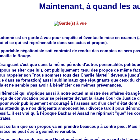
Maintenant, à quand les a
eudonné est en garde à vue pour enquête et éventuelle mise en examen (
loi et ce qui est répréhensible dans ses actes et propos).
pportable négationiste soit contraint de rendre des comptes ne sera pas
naille le Rouge.
dérangeant c'est que
dans la même période
d'autres personalités politiq
 (pour ne siter que lui), ont publiquement tenu des propos de même fac
pour rappeler son "nous sommes tous des Charlie Martel" devenue jusqu'à
e dans sa formation) aussi subliminaux que répugnants que ceux du ci
la et ne semble pas avoir à bénéficier des mêmes prévenances.
ifférencié qui s'aplique aussi à notre actuel ministre des affaires étrangè
reçu de convocation pour se présenter devant la Haute Cour de Justice d
our avoir publiquement encouragé à l'assassinat d'un chef d'état dont C
as attendu que nos dirigeants annoncent leur divorce tardif pour dénon
ssif...il est vrai qu'à l'époque Bachar el Assad ne réprimait "que" les 
rates.
est certain que son propos va en prendre beaucoup à contre pied. Mais l
justice ne peut être à géométrie variable.
 Rouge ne demande pas que Dieudonné soit épargné au regard de l'impuni