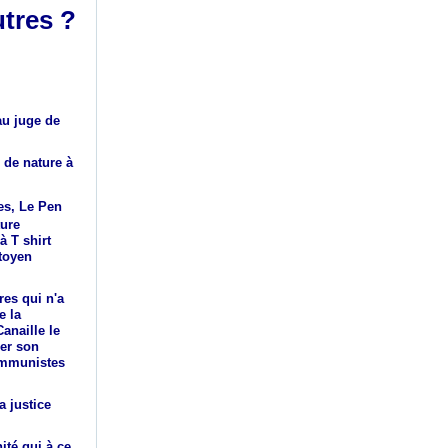
utres ?
au juge de
 de nature à
ues, Le Pen
ture
 T shirt
toyen
res qui n'a
e la
anaille le
cer son
communistes
a justice
té qui à ce