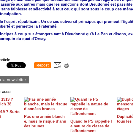
 assurée aux autres mais que les sanctions dont Dieudonné est passible
 sans faiblesse et sélectivité à tout ceux qui sont sous le coup des mêm
'inculpation.
le l'esprit républicain. Un de ces subversif principes qui promeut l'Egali
iberté et permettre la Fraternité.
incipes à coup sur étrangers tant à Dieudonné qu'à Le Pen et disons, ex
maroquin du quai d'Orsay.
article
Repost
0
à la newsletter
 aussi :
919 ? Surto
8
Pas une année blanch
Duplicit
e, mais le risque d’ann
Quand le PS rappelle l
tous les
ées brunes
a nature de classe de
l'affrontement