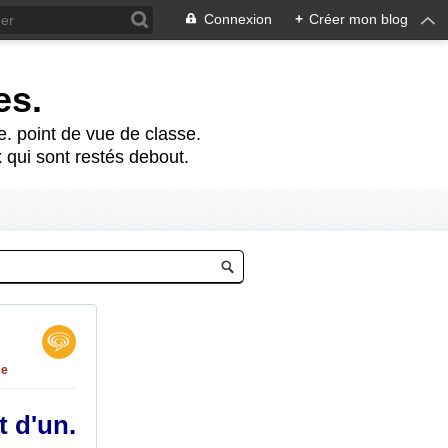
Connexion
+
Créer mon blog
es.
te. point de vue de classe.
 qui sont restés debout.
me
t d'un.