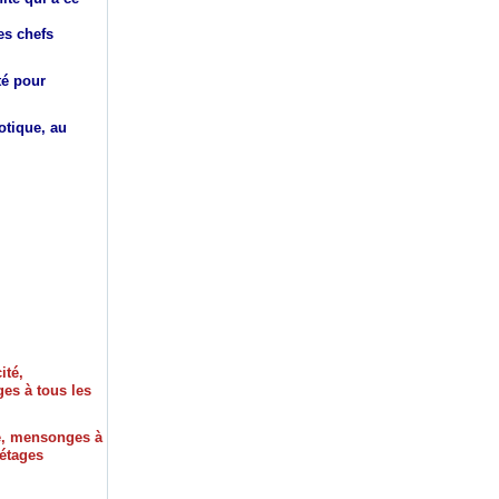
es chefs
té pour
otique, au
é, mensonges à
 étages