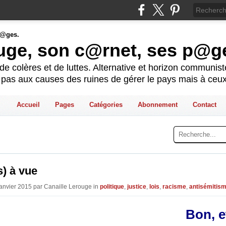
ouge, son c@rnet, ses p@g
e colères et de luttes. Alternative et horizon communis
t pas aux causes des ruines de gérer le pays mais à ceux
Accueil
Pages
Catégories
Abonnement
Contact
) à vue
Janvier 2015 par Canaille Lerouge in
politique
,
justice
,
lois
,
racisme
,
antisémitis
Bon, e