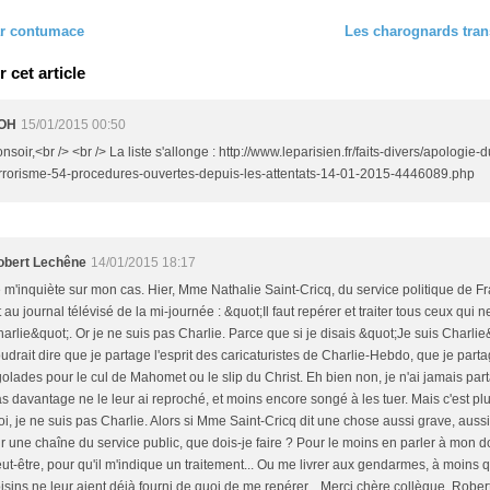
ar contumace
Les charognards tra
cet article
OH
15/01/2015 00:50
nsoir,<br /> <br /> La liste s'allonge : http://www.leparisien.fr/faits-divers/apologie-d
rrorisme-54-procedures-ouvertes-depuis-les-attentats-14-01-2015-4446089.php
obert Lechêne
14/01/2015 18:17
 m'inquiète sur mon cas. Hier, Mme Nathalie Saint-Cricq, du service politique de Fr
t au journal télévisé de la mi-journée : &quot;Il faut repérer et traiter tous ceux qui 
arlie&quot;. Or je ne suis pas Charlie. Parce que si je disais &quot;Je suis Charlie
udrait dire que je partage l'esprit des caricaturistes de Charlie-Hebdo, que je parta
golades pour le cul de Mahomet ou le slip du Christ. Eh bien non, je n'ai jamais part
s davantage ne le leur ai reproché, et moins encore songé à les tuer. Mais c'est plu
i, je ne suis pas Charlie. Alors si Mme Saint-Cricq dit une chose aussi grave, auss
r une chaîne du service public, que dois-je faire ? Pour le moins en parler à mon d
ut-être, pour qu'il m'indique un traitement... Ou me livrer aux gendarmes, à moins
isins ne leur aient déjà fourni de quoi de me repérer... Merci chère collègue. Robe