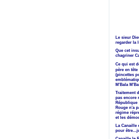
Le sieur Di
regarder la 
Que cet insu
chagriner Ca
Ce qui est 
père en tête
(pincettes 
emblématiqu
M'Bala M'Ba
Traitement d
pas encore 
République p
Rouge n'a p
régime répre
et les démoc
La Canaille 
pour être...
Canaille le