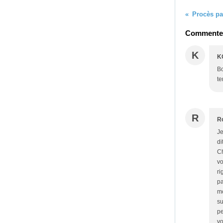
Procès p
Commenter 
K
K
Bo
te
R
R
Je
di
Ch
vo
ri
pa
mo
su
pe
vo