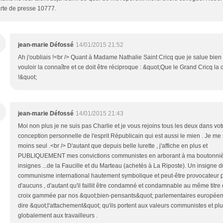
rte de presse 10777.
jean-marie Défossé
14/01/2015 21:52
Ah j'oubliais !<br /> Quant à Madame Nathalie Saint Cricq que je salue bien
vouloir la connaître et ce doit être réciproque : &quot;Que le Grand Cricq la
!&quot;
jean-marie Défossé
14/01/2015 21:43
Moi non plus je ne suis pas Charlie et je vous rejoins tous les deux dans vot
conception personnelle de l'esprit Républicain qui est aussi le mien . Je me
moins seul .<br /> D'autant que depuis belle lurette , j'affiche en plus et
PUBLIQUEMENT mes convictions communistes en arborant à ma boutonniè
insignes ...de la Faucille et du Marteau (achetés à La Riposte). Un insigne d
communisme international hautement symbolique et peut-être provocateur 
d'aucuns , d'autant qu'il faillit être condamné et condamnable au même titre 
croix gammée par nos &quot;bien-pensants&quot; parlementaires européens
dire &quot;l'attachement&quot; qu'ils portent aux valeurs communistes et pl
globalement aux travailleurs .