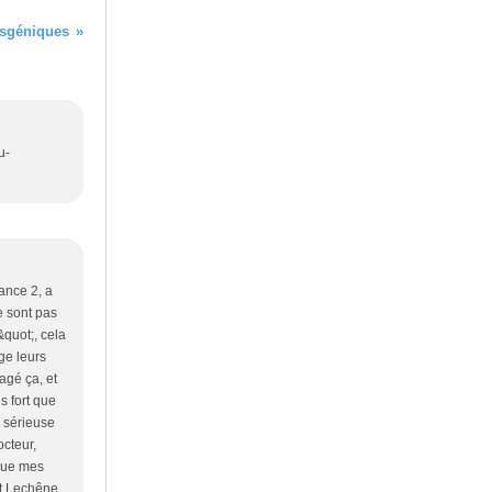
nsgéniques
u-
ance 2, a
ne sont pas
&quot;, cela
ge leurs
agé ça, et
s fort que
i sérieuse
octeur,
 que mes
rt Lechêne,