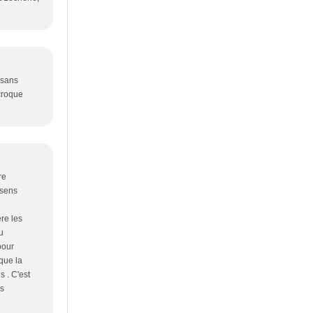
 sans
 croque
re
 sens
re les
u
pour
que la
 . C'est
us