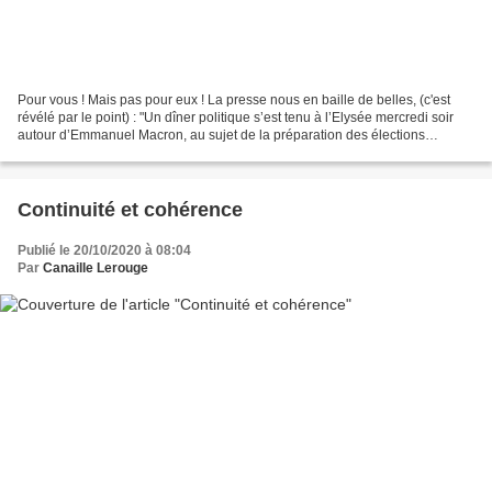
Pour vous ! Mais pas pour eux ! La presse nous en baille de belles, (c'est
révélé par le point) : "Un dîner politique s’est tenu à l’Elysée mercredi soir
autour d’Emmanuel Macron, au sujet de la préparation des élections
régionales. Et donc pas une réunion...
Continuité et cohérence
Publié le 20/10/2020 à 08:04
Par
Canaille Lerouge