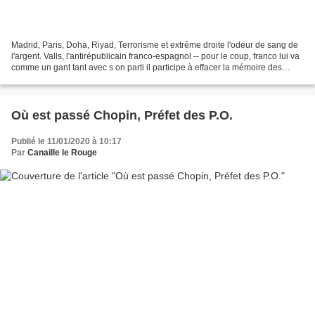
Madrid, Paris, Doha, Riyad, Terrorisme et extrême droite l'odeur de sang de
l'argent. Valls, l'antirépublicain franco-espagnol -- pour le coup, franco lui va
comme un gant tant avec s on parti il participe à effacer la mémoire des
crimes franquistes –...
Où est passé Chopin, Préfet des P.O.
Publié le 11/01/2020 à 10:17
Par
Canaille le Rouge