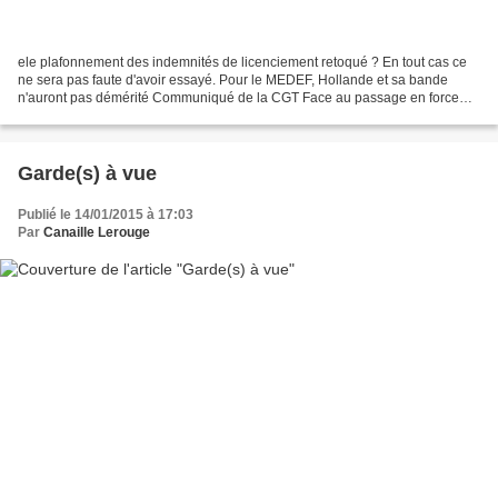
ele plafonnement des indemnités de licenciement retoqué ? En tout cas ce
ne sera pas faute d'avoir essayé. Pour le MEDEF, Hollande et sa bande
n'auront pas démérité Communiqué de la CGT Face au passage en force
par l’utilisation du 49.3 de la loi Macron...
Garde(s) à vue
Publié le 14/01/2015 à 17:03
Par
Canaille Lerouge