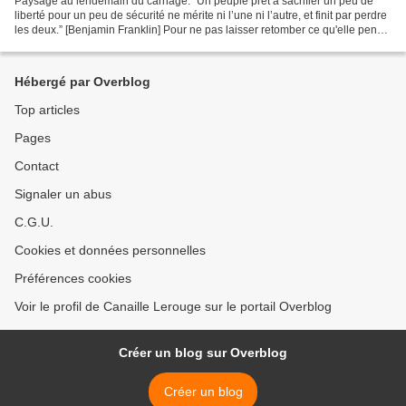
Paysage au lendemain du carnage. “Un peuple prêt à sacrifier un peu de
liberté pour un peu de sécurité ne mérite ni l’une ni l’autre, et finit par perdre
les deux.” [Benjamin Franklin] Pour ne pas laisser retomber ce qu'elle pense
être "son" soufflé la...
Hébergé par Overblog
Top articles
Pages
Contact
Signaler un abus
C.G.U.
Cookies et données personnelles
Préférences cookies
Voir le profil de Canaille Lerouge sur le portail Overblog
Créer un blog sur Overblog
Créer un blog