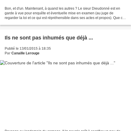
Bon, et d'un. Maintenant, à quand les autres ? Le sieur Dieudonné est en
garde à vue pour enquête et éventuelle mise en examen (au juge de
regarder la loi et ce qui est répréhensible dans ses actes et propos). Que cet
insupportable négationiste soit contraint...
Ils ne sont pas inhumés que déjà ...
Publié le 13/01/2015 à 18:35
Par
Canaille Lerouge