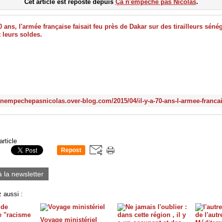
Cet article est reposté depuis
Ça n'empêche pas Nicolas
.
article
Repost
1
à la newsletter
 aussi :
Voyage ministériel