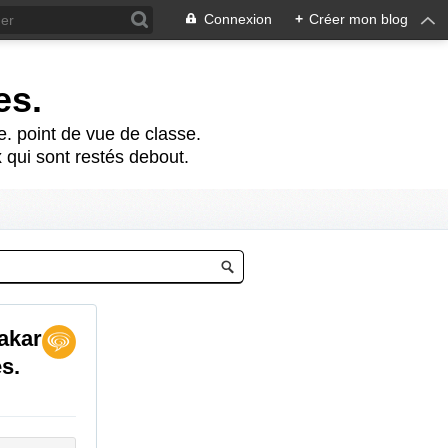
Connexion
+
Créer mon blog
es.
te. point de vue de classe.
 qui sont restés debout.
Dakar
s.