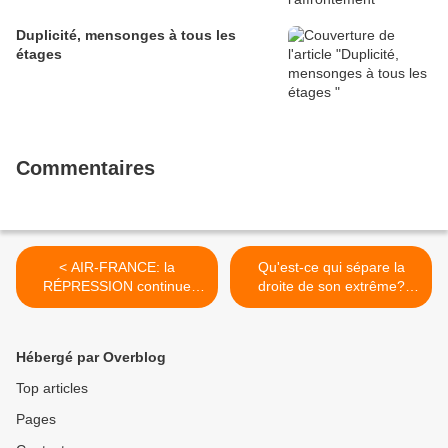
Duplicité, mensonges à tous les
étages
Commentaires
< AIR-FRANCE: la
Qu'est-ce qui sépare la
RÉPRESSION continue
droite de son extrême?
...Onze salariés convoqués
Rien. >
par la police et deux pilotes
mis à pied par la
Hébergé par Overblog
compagnie
Top articles
Pages