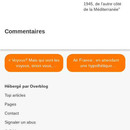
Commentaires
< Voyous? Mais qui sont les
Air France ; en attendant
voyous, sinon vous,
une hypothétique
politiciens de droite ou de
déclaration de soutien de la
gôche, qui avec les patrons,
CES >
instaurent les licenciements
Hébergé par Overblog
et le désespoir!
Top articles
Pages
Contact
Signaler un abus