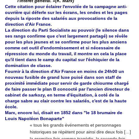
l'intérêt général. »(K. Marx)
Cette citation pour éclairer l'envolée de la campagne anti-
ouvrière qui déferle sur les écrans, les ondes et les pages
depuis la riposte des salariés aux provocations de la
direction d'Air France.
La direction du Parti Socialiste au pouvoir (le silence dans
ses rangs confirme que c'est largement partagé) se révèle
pour les plus jeunes et se confirme pour les plus anciens
comme cet outil d'endormissement et si nécessaire de
répression du monde du travail, il montre en cela la place
qu'il tient dans le camp du capital sur l'échiquier de la
domination de classe.
Fournir à la direction d'Air France en moins de 24h00 un
nouveau fusible de grand luxe puisé dans son staff de
proximité immédiate pour servir de garde chiourme chargé
de faire passer le plan B concocté par l'ancien directeur de
cabinet de sarkozy, en terme d'équitation, à coté de la
charge sabre au clair contre les salariés, c'est de la haute
école.
Marx, encore lui, disait en 1852 dans "le 18 brumaire de
Louis Napoléon Bonaparte"
« tous les grands événements et personnages
historiques se répètent pour ainsi dire deux fois […]
la première fois comme tragédie, la seconde fois