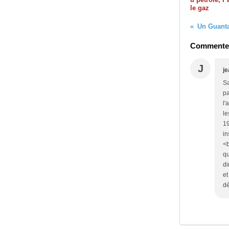
le gaz
Un Guant
Commenter 
J
j
Sa
pa
l'
le
19
in
<b
qu
di
et
dé