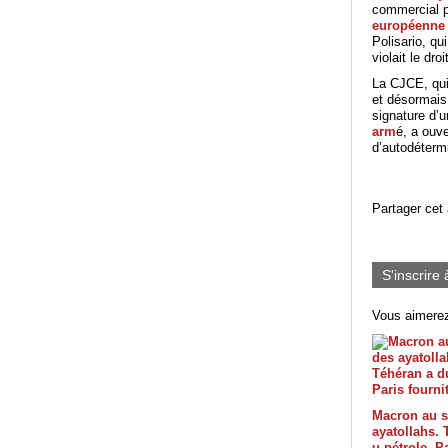
commercial p
européenne
Polisario, qu
violait le droi
La CJCE, qu
et désormais 
signature d’u
arm
é, a ouve
d’autodéterm
Partager cet 
S'inscrire 
Vous aimerez
Macron au s
ayatollahs. 
u pétrole, Pa