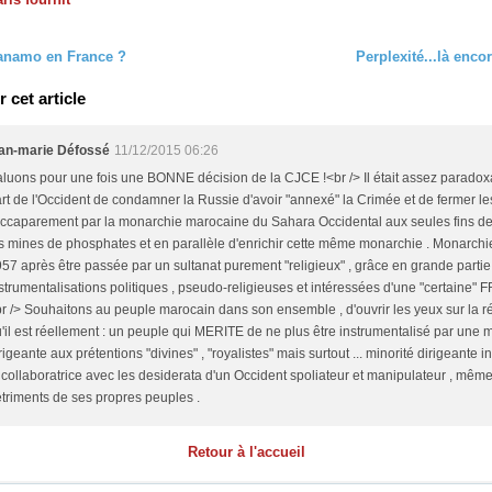
anamo en France ?
Perplexité...là enc
cet article
ean-marie Défossé
11/12/2015 06:26
luons pour une fois une BONNE décision de la CJCE !<br /> Il était assez paradoxa
rt de l'Occident de condamner la Russie d'avoir "annexé" la Crimée et de fermer le
accaparement par la monarchie marocaine du Sahara Occidental aux seules fins d
s mines de phosphates et en parallèle d'enrichir cette même monarchie . Monarchi
57 après être passée par un sultanat purement "religieux" , grâce en grande parti
strumentalisations politiques , pseudo-religieuses et intéressées d'une "certaine"
r /> Souhaitons au peuple marocain dans son ensemble , d'ouvrir les yeux sur la ré
'il est réellement : un peuple qui MERITE de ne plus être instrumentalisé par une m
rigeante aux prétentions "divines" , "royalistes" mais surtout ... minorité dirigeante in
 collaboratrice avec les desiderata d'un Occident spoliateur et manipulateur , mêm
triments de ses propres peuples .
Retour à l'accueil