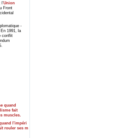
 l’
Union
u Front
cidental
iplomatique -
. En 1991, la
 conflit
rendum
5.
quand l'impéri
ait rouler ses m