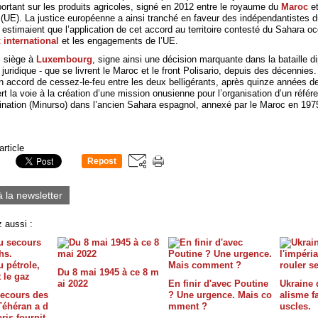
ortant sur les produits agricoles, signé en 2012 entre le royaume du
Maroc
et
(UE). La justice européenne a ainsi tranché en faveur
des indépendantistes d
i estimaient que l’application de cet accord au territoire contesté du Sahara oc
t
international
et les engagements de l’UE.
i siège à
Luxembourg
, signe ainsi une décision marquante dans la bataille d
juridique - que se livrent le Maroc et le front Polisario, depuis des décennies
n accord de cessez-le-feu entre les deux belligérants, après quinze années de
rt la voie à la création d’une mission onusienne pour l’organisation d’un réfé
ination (Minurso) dans l’ancien Sahara espagnol, annexé par le Maroc en 197
article
Repost
0
à la newsletter
 aussi :
Du 8 mai 1945 à ce 8 m
ai 2022
En finir d'avec Poutine
Ukraine 
ecours des
? Une urgence. Mais co
alisme f
Téhéran a d
mment ?
uscles.
ris fournit