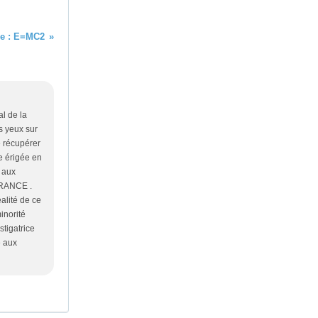
ore : E=MC2
l de la
s yeux sur
e récupérer
e érigée en
e aux
 FRANCE .
alité de ce
inorité
stigatrice
e aux