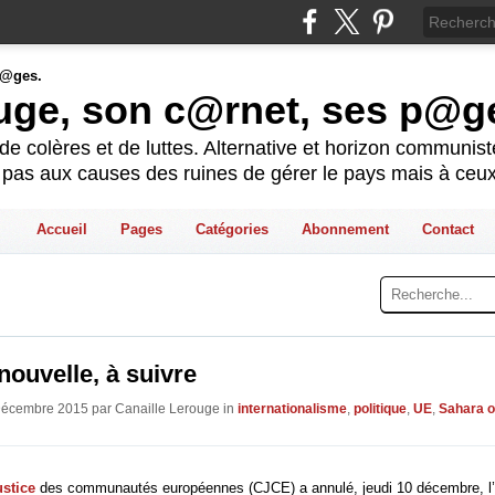
ouge, son c@rnet, ses p@g
e colères et de luttes. Alternative et horizon communis
t pas aux causes des ruines de gérer le pays mais à ceux
Accueil
Pages
Catégories
Abonnement
Contact
ouvelle, à suivre
Décembre 2015 par Canaille Lerouge in
internationalisme
,
politique
,
UE
,
Sahara o
ustice
des communautés européennes (CJCE) a annulé, jeudi 10 décembre, l