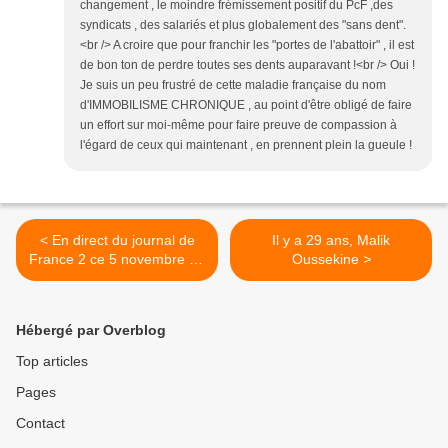
changement , le moindre frémissement positif du PcF ,des
syndicats , des salariés et plus globalement des "sans dent".
<br /> A croire que pour franchir les "portes de l'abattoir" , il est
de bon ton de perdre toutes ses dents auparavant !<br /> Oui !
Je suis un peu frustré de cette maladie française du nom
d'IMMOBILISME CHRONIQUE , au point d'être obligé de faire
un effort sur moi-même pour faire preuve de compassion à
l'égard de ceux qui maintenant , en prennent plein la gueule !
< En direct du journal de
Il y a 29 ans, Malik
France 2 ce 5 novembre au
Oussekine >
matin
Hébergé par Overblog
Top articles
Pages
Contact