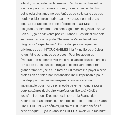
attend , on regarde par la fenêtre . J'ai choisi par hasard ce
jour là et pour un de mes procès , de regarder par la plus
petite et la plus anodine des fenêtres de cette salle des pas
perdus et bien m'en a pris , car je vis passer et rentrer au
tribunal par une petite porte dérobée et ENSEMBLE , les
plaignants contre moi ... en compagnie des magistrats !<br />
Ben oui , çà ne s'invente pas en France ! C'est ainsi que cela
se passe dans le pays du Château de Versailles et des
Seigneurs "respectables" ! On ne doit pas s'attaquer aux
privilèges des ... INTOUCHABLES !<br /> Inutile de préciser
ici qui fut le perdant de ce procès ! Pour les aveugles
éventuels : ma pomme !<br /> Le résultats de tous ces procès
et histoire par la "justice" française de me faire fermer ma
grande "trappe" , ce fut un total de 60 "patates" à payer à cette
profession de "bien nantis français"!<br /> Impensable pour
moi déjà par mes faibles moyens financiers et surtout
impensable pour moi de plier et de payer le moindre iota à
deux systèmes (judiciaire + profession libérale) vérolés
jusqu'au trognon ! D'où mon exil hors de la France des
Seigneurs et Saigneurs du sang des peuples ...pendant 5 ans
.<br /> Oui , 1987 et dérives judiciaires DEJA dénoncées à
cette époque ...il y a 28 ans sans DEPUIS avoir vu le moindre