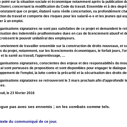
le point sur la situation sociale et économique notamment après la publication du
 Khomri, concernant la modification du Code du travail. Ensemble et à des degré
constatent que ce projet, élaboré sans réelle concertation, va profondément ch
ation du travail et comporte des risques pour les salarié-e-s et les jeunes qui as
r à un emploi.
ganisations signataires ne sont pas satisfaites de ce projet et demandent le retr
isation des indemnités prudhommales dues en cas de licenciement abusif et 
croissent le pouvoir unilatéral des employeurs.
conviennent de travailler ensemble sur la construction de droits nouveaux, et s
es du projet, notamment, sur les licenciements économiques, le forfait jours, l’o
l et la santé au travail, l’apprentissage, …
ganisations signataires, conscientes des enjeux et des responsabilités du m
al sont porteuses de propositions et sont disponibles pour engager le dialogue
ppement de l’emploi, la lutte contre la précarité et la sécurisation des droits de
ganisations signataires se retrouveront le 3 mars prochain afin d’approfondir l
ses.
uil, le 23 février 2016
ogue pas avec ses ennemis ; on les combats comme tels.
 texte du communiqué de ce jour.