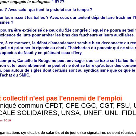
 pour engagés le dialogues
"
!!???
e ? Avec celui qui tient le pistolet sur la tempe ?
i fournissent les balles ? Avec ceux qui tentent déjà de faire fructifier l
sinés ?
pourra être extériorisé de ceux du 51e congrès ; lequel ne poura se teni
xigence de lutte pour arrêter les bras des faucheurs et leurs auxiliaires.
ire, à ce moment, le débat d'amendement semble bien déconnecté du réel
pelle à prioriser la riposte au choix Thatcherien du pouvoir qui ne vise 
s appetits de Neuilly en piétinant ceux d'Ivry.
compris, Canaille le Rouge ne peut envisager que ce texte soit la feuille
ion et le rassemblement ne peut et ne doit se faire qu'autour des conten
s, pas autour de sigles dont certains sont au syndicalisme que ce que le
d'achat du SMIC.
t collectif n’est pas l’ennemi de l’emploi
iqué commun CFDT, CFE-CGC, CGT, FSU,
ALE SOLIDAIRES, UNSA, UNEF, UNL, FIDL
ier 2016
ganisations syndicales de salariés et de jeunesse signataires se sont réunies 