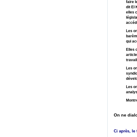
faire 
dit El
elles 
législ
accéde
Les or
barèm
qui ac
Elles 
articl
travai
Les or
syndic
dévelo
Les or
analy
Montre
On ne dial
Ci après, le