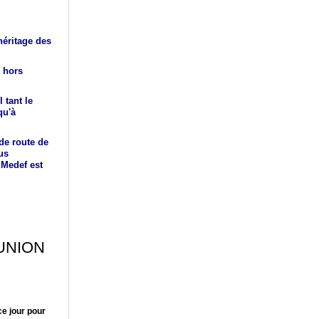
'héritage des
r hors
 tant le
qu'à
 de route de
us
 Medef est
 UNION
ce jour pour