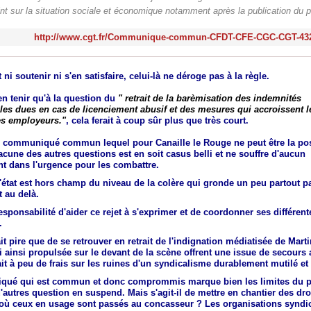
oint sur la situation sociale et économique notamment après la publication du pr
http://www.cgt.fr/Communique-commun-CFDT-CFE-CGC-CGT-43
 ni soutenir ni s'en satisfaire, celui-là ne déroge pas à la règle.
s'en tenir qu'à la question du
" retrait de la barèmisation des indemnités
s dues en cas de licenciement abusif et des mesures qui accroissent l
es employeurs."
, cela ferait à coup sûr plus que très court.
'un communiqué commun lequel pour Canaille le Rouge ne peut être la pos
cune des autres questions est en soit casus belli et ne souffre d'aucun
t dans l'urgence pour les combattre.
l'état est hors champ du niveau de la colère qui gronde un peu partout p
 au delà.
 responsabilité d'aider ce rejet à s'exprimer et de coordonner ses différent
.
it pire que de se retrouver en retrait de l'indignation médiatisée de Mart
 ainsi propulsée sur le devant de la scène offrent une issue de secours
ait à peu de frais sur les ruines d'un syndicalisme durablement mutilé et 
ué qui est commun et donc comprommis marque bien les limites du p
d'autres question en suspend. Mais s'agit-il de mettre en chantier des dr
ù ceux en usage sont passés au concasseur ? Les organisations syndic