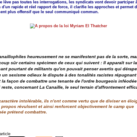
ne lève pas toutes les interrogations, les syndicats vont devoir partciper à
 d'un rapide et réel rapport de force, il clarifie les approches et permet
ent plus offensif que le seul communiqué commun.
anaillophiles
heureusement ne se manifestent pas de la sorte, mai
 coup sûr certains spécimen de ceux qui suivent :
Il
apparaît sur la
ant pourtant de militants qu'on pouvait penser avertis qui dérape
 un sexisme odieux le dispute à des tonalités racistes répugnant
 la façon de combattre une tenante de l'ordre bourgeois inféodée
i reste, concernant
La
Canaille, le seul terrain d'affrontement effic
caractère intolérable, ils n'ont comme vertu que de diviser en élo
s propos révulsent et ainsi renforcent objectivement le camp que
rhée prétend combattre.
article