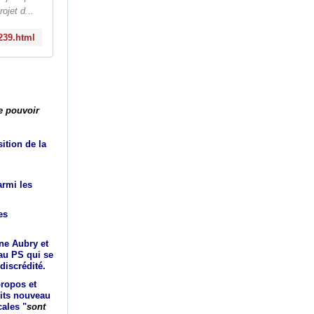
ojet d...
239.html
e pouvoir
ition de la
armi les
es
ine Aubry et
 au PS qui se
discrédité.
ropos et
oits nouveau
ales "
sont