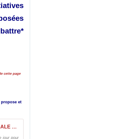
iatives
posées
battre*
 de cette page
 propose et
Communiqué commun CFDT, CFE-CGC, CGT, FSU, UNION SYNDICALE SOLIDAIRES, UNSA, UNEF, UNL, FIDL
e jour pour