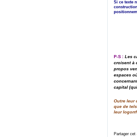
Si ce texte 
construction
positionnem
P-S :
Les
c
croisent à
propos ven
espaces où
concernant
capital
(qu
Outre leur 
que de tel
leur logor
Partager cet 