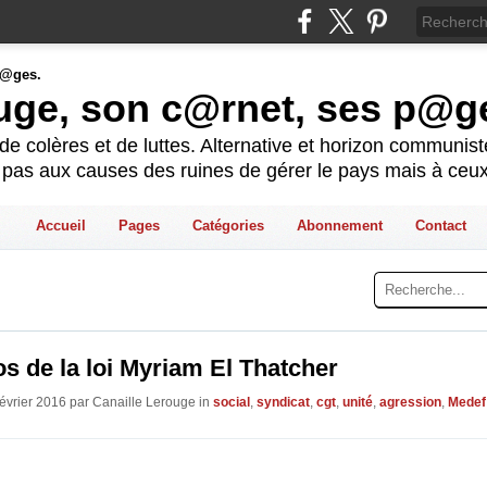
ouge, son c@rnet, ses p@g
e colères et de luttes. Alternative et horizon communis
t pas aux causes des ruines de gérer le pays mais à ceux
Accueil
Pages
Catégories
Abonnement
Contact
s de la loi Myriam El Thatcher
Février 2016 par Canaille Lerouge in
social
,
syndicat
,
cgt
,
unité
,
agression
,
Medef