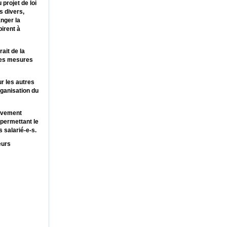
 projet de loi
s divers,
anger la
pirent à
ait de la
des mesures
ur les autres
rganisation du
ouvement
 permettant le
s salarié-e-s.
eurs