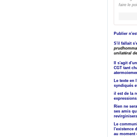
faire le p
Publier n'est
S'il fallait 
prudhommale
unilatéral d
Il s'agit d
CGT tant cha
atermoiemen
Le texte en 
syndiqués et
il est de la
expressions
Rien ne sera
ses amis qui
revirginiser
Le communiq
l'existence 
au moment o