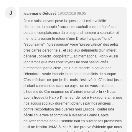
J
jean-marie Défossé
19/02/2016 09:05
Je me suis souvent posé la question si cette velléité
chronique du peuple français ne cachait pas en réalité une
certaine complaisance du plus grand nombre à souhaiter et
même à favoriser le retour d'une Droite française "forte" ,
"sécurisante" , "prestigieuse" voire "préservatrice" des petits
prés carrés personnels , et ceci aux détriments d'un intérêt
général , collectif , coopératif ... et international .<br /> Aussi
longtemps que mes concitoyens ne sont pas touchés
directement par la crise , peu leur importe la couleur de
l'étendard , seule importe la couleur des billets de banque .
C'est méchant ce que je dis , mais c'est avéré . C'est tout juste
si étant communiste dans ce pays , on ne vous traite pas
d'homme de Cro magnon ou d'arriéré mental .<br /> Nous
avons troqué la Paix à l'intérieur de notre Hexagone ainsi que
nos acquis sociaux durement obtenus par nos anciens ...
contre l'exportation des guerres hors Europe , contre une
cécité collective et complice à laisser le Grand Capital
oeuvrer comme bon lui semble tout en buvant ses promesses
qu'il ne tiendra JAMAIS .<br /> Une preuve évidente que nous