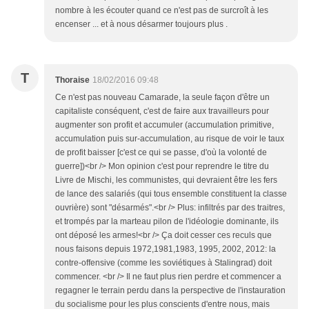
nombre à les écouter quand ce n'est pas de surcroît à les
encenser ... et à nous désarmer toujours plus .
T
Thoraise
18/02/2016 09:48
Ce n'est pas nouveau Camarade, la seule façon d'être un
capitaliste conséquent, c'est de faire aux travailleurs pour
augmenter son profit et accumuler (accumulation primitive,
accumulation puis sur-accumulation, au risque de voir le taux
de profit baisser [c'est ce qui se passe, d'où la volonté de
guerre])<br /> Mon opinion c'est pour reprendre le titre du
Livre de Mischi, les communistes, qui devraient être les fers
de lance des salariés (qui tous ensemble constituent la classe
ouvrière) sont "désarmés".<br /> Plus: infiltrés par des traitres,
et trompés par la marteau pilon de l'idéologie dominante, ils
ont déposé les armes!<br /> Ça doit cesser ces reculs que
nous faisons depuis 1972,1981,1983, 1995, 2002, 2012: la
contre-offensive (comme les soviétiques à Stalingrad) doit
commencer. <br /> Il ne faut plus rien perdre et commencer a
regagner le terrain perdu dans la perspective de l'instauration
du socialisme pour les plus conscients d'entre nous, mais