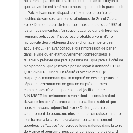
ne sommes pas encore maître de notre destin de citoyen et
que l'adversité est à même de nous imposer soit la guerre soit
la Paix suivant notre disposition à se rebeller ou à plier
l'échine devant ses caprices stratégiques de Grand Capital .
<br /> De mon retour de l'étranger , aux alentours de 1992 et
les années suivantes , j'ai souvent avancé dans différentes
réunions politiques , l'hypothèse probable à venir d'une
multiplicité des problèmes d'alors (chômage , perte des
acquis etc ... ) en ayant chaque fois l'impression de parler
dans le vide ou en étant ouvertement contredit sous le
fallacieux prétexte que j'étais pessimiste , que j'étais à côté de
mes pompes , que je n'avais pas de leçon à donner à CEUX
QUI SAVAIENT !<br /> En réalité et avec le recul , je
m'aperçois maintenant que la majorité de ces dirigeants de
l'époque prétendument de gauche ou prétendument
communistes n'avaient pour seuls objectifs que de
MINIMISER les événement à venir dont ils connaissaient
d'avance les conséquences que nous allions subir et que
nous subissons aujourd'hui .<br /> De longue date et
certainement de beaucoup plus loin que l'on puisse imaginer
, les traîtres à la cause des salariés , ou communément
appelées les "taupes" , ont creusé leurs galeries dans la terre
de France et pourtant , nous continuons pour le plus grand