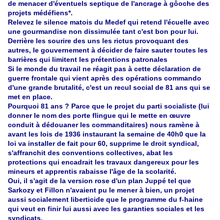
de menacer d'éventuels septique de l'ancrage à gôoche des
projets médéfiens*.
Relevez le silence matois du Medef qui retend l'écuelle avec
une gourmandise non dissimulée tant c'est bon pour lui.
Derrière les sourire des uns les rictus provoquant des
autres, le gouvernement à décider de faire sauter toutes les
barrières qui limitent les prétentions patronales
Si le monde du travail ne réagit pas à cette déclaration de
guerre frontale qui vient après des opérations commando
d'une grande brutalité, c'est un recul social de 81 ans qui se
met en place.
Pourquoi 81 ans ? Parce que le projet du parti socialiste (lui
donner le nom des porte flingue qui le mette en œuvre
conduit à dédouaner les commanditaires) nous ramène à
avant les lois de 1936 instaurant la semaine de 40h0 que la
loi va installer de fait pour 60, supprime le droit syndical,
s'affranchit des conventions collectives, abat les
protections qui encadrait les travaux dangereux pour les
mineurs et apprentis rabaisse l'âge de la scolarité.
Oui, il s'agit de la version rose d'un plan Juppé tel que
Sarkozy et Fillon n'avaient pu le mener à bien, un projet
aussi socialement liberticide que le programme du f-haine
qui veut en finir lui aussi avec les garanties sociales et les
syndicats.