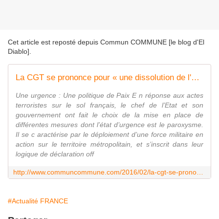
Cet article est reposté depuis
Commun COMMUNE [le blog d'El
Diablo]
.
La CGT se prononce pour « une dissolution de l'OTAN avec un retrait immédiat de la France »
Une urgence : Une politique de Paix E n réponse aux actes
terroristes sur le sol français, le chef de l’Etat et son
gouvernement ont fait le choix de la mise en place de
différentes mesures dont l’état d’urgence est le paroxysme.
Il se c aractérise par le déploiement d’une force militaire en
action sur le territoire métropolitain, et s’inscrit dans leur
logique de déclaration off
http://www.communcommune.com/2016/02/la-cgt-se-prononce-pour-le-retrait-de-la-france-de-l-otan.html
#Actualité FRANCE