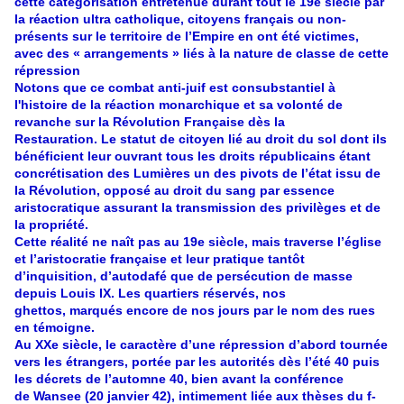
cette catégorisation entretenue durant tout le 19e siècle par
la réaction ultra catholique, citoyens français ou non-
présents sur le territoire de l’Empire en ont été victimes,
avec des « arrangements » liés à la nature de classe de cette
répression
Notons que ce combat anti-juif est consubstantiel à
l'histoire de la réaction monarchique et sa volonté de
revanche sur la Révolution Française dès la
Restauration.
Le statut de citoyen lié au droit du sol dont ils
bénéficient leur ouvrant tous les droits républicains étant
concrétisation des Lumières un des pivots de l’état issu de
la Révolution, opposé au droit du sang par essence
aristocratique assurant la transmission des privilèges et de
la propriété.
Cette réalité ne naît pas au 19e siècle, mais traverse l’église
et l’aristocratie française et leur pratique tantôt
d’inquisition, d’autodafé que de persécution de masse
depuis Louis IX. Les quartiers réservés, nos
ghettos, marqués encore de nos jours par le nom des rues
en témoigne.
Au XXe siècle, le caractère d’une répression d’abord tournée
vers les étrangers, portée par les autorités dès l’été 40 puis
les décrets de l’automne 40, bien avant la conférence
de Wansee (20 janvier 42), intimement liée aux thèses du f-