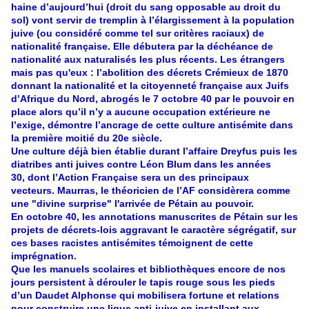
haine d’aujourd’hui (droit du sang opposable au droit du
sol) vont servir de tremplin à l’élargissement à la population
juive (ou considéré comme tel sur critères raciaux) de
nationalité française. Elle débutera par la déchéance de
nationalité aux naturalisés les plus récents. Les étrangers
mais pas qu'eux : l’abolition des décrets Crémieux de 1870
donnant la nationalité et la citoyenneté française aux Juifs
d’Afrique du Nord, abrogés le 7 octobre 40 par le pouvoir en
place alors qu’il n’y a aucune occupation extérieure ne
l’exige, démontre l’ancrage de cette culture antisémite dans
la première moitié du 20e siècle.
Une culture déjà bien établie durant l’affaire Dreyfus puis les
diatribes anti juives contre Léon Blum dans les années
30, dont l’Action Française sera un des principaux
vecteurs. Maurras, le théoricien de l’AF considèrera comme
une "divine surprise" l'arrivée de Pétain au pouvoir.
En octobre 40, les annotations manuscrites de Pétain sur les
projets de décrets-lois aggravant le caractère ségrégatif, sur
ces bases racistes antisémites témoignent de cette
imprégnation.
Que les manuels scolaires et bibliothèques encore de nos
jours persistent à dérouler le tapis rouge sous les pieds
d’un Daudet Alphonse qui mobilisera fortune et relations
pour construire une ligue anti-juive en installant aux