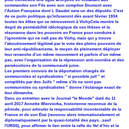
commandes son Fils avec son complice Drumont avec
l’Action Française dont L Daudet sera un des députés. C'est
de ce purin politique qu'infuseront dès avant février 1934
toutes les élites qui se retrouveront à VichyCela montre le
degré de perméabilité idéologique de ces thèses et la
résonance dans les pouvoirs en France pour conduire à
l’ignominie qui ne naît pas de Vichy, mais qui y trouve
l’aboutissement légitimé par le vote des pleins pouvoirs de
leur anti-républicanisme, le moyen de pleinement déployer
leur revanche d’un même mouvement et parfois d’un même
pas, avec l’organisation de la répression anti-ouvrière et des
persécutions de la communauté juive.
Les premiers convois de la déportation chargés de
communistes et syndicalistes “ si possible juif ” et
complétés par des Juifs “ même s’ils ne sont pas
communistes ou syndicalistes ” donne l’éclairage exact de
leur démarche.
Dans un entretien avec le Journal "le Monde" daté du 11
avril 2017 Annette Wierviorka, historienne reconnue de la
période, pour articuler la responsabilité incontestable de la
France et de son État (reconnu alors internationalement et
diplomatiquement par la quasi-totalité des pays...sauf
l'URSS), pour affirmer le lien entre la rafle du Vel d’hiv et la