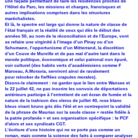
une façade permettant de taire les résidences proches de
l’Hôtel du Parc, les missions et charges, francisques et
autres implications comprises dans les structures
maréchalistes.
Et là, le spectre est large qui donne la nature de classe de
l’état français et la réalité de ceux qui dès le début des
années 50, au nom de la réconciliation et de l’Europe, vont
se refaire une virginité à l’image d’un Pinay ou d’un
Schumann, l’opportunisme d’un Mitterrand, la discrétion
d’un Couve de Murville et de pas mal d’autre tant dans le
monde politique, économique et celui patronal non épuré,
voir culturel (des habits verts d’académiciens comme F
Marceau, A.Moravia, serviront ainsi de ravalement
pour relooker de fieffées crapules morales).
Disons-le clairement : ne garder que le lien entre Wansee et
le 22 juillet 42, ne pas inscrire les convois de déportations
antérieurs participe à l’entretient de cet écran de fumée et la
nature de la trahison des clercs de juillet 40, rose blanc
bleus virant bruns gris dès l'été et en contrepoint la validité
de la phrase de Mauriac sur la seule classe « restée fidèle à
la patrie profanée » et ses organisation spécifique : le PCF
d'alors et ses syndicats CGT.
L’écriture d’une histoire qui ne se porte pas comme un
roman, mais comme la science des faits à comparer analyser