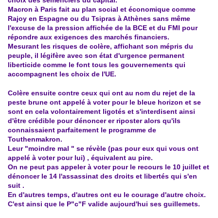
choix des
semenciers
du capital.
Macron à Paris fait au plan social et économique comme
Rajoy en Espagne ou du Tsipras à Athènes sans même
l'excuse de la pression affichée de la BCE et du FMI pour
répondre aux exigences des marchés financiers.
Mesurant les risques de colère, affichant son mépris du
peuple, il légifère avec son état d'urgence permanent
liberticide comme le font tous les gouvernements qui
accompagnent les choix de l'UE.
Colère ensuite contre ceux qui ont au nom du rejet de la
peste brune ont appelé à voter pour le bleue horizon et se
sont en cela volontairement ligotés et s'interdisent ainsi
d'être crédible pour dénoncer er riposter alors qu'ils
connaissaient parfaitement le programme de
Touthenmakron.
Leur "moindre mal " se révèle (pas pour eux qui vous ont
appelé à voter pour lui) , équivalent au pire.
On ne peut pas appeler à voter pour le recours le 10 juillet et
dénoncer le 14 l'assassinat des droits et libertés qui s'en
suit .
En d'autres temps, d'autres ont eu le courage d'autre choix.
C'est ainsi que le P"c"F valide aujourd'hui ses guillemets.