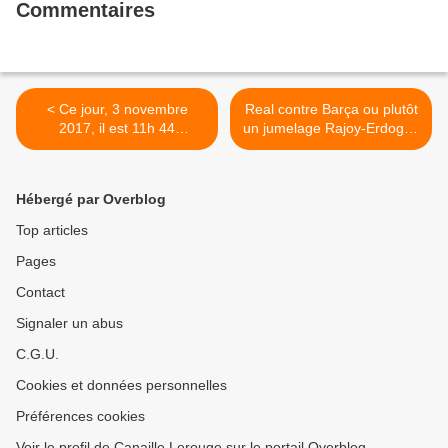
Commentaires
< Ce jour, 3 novembre
Real contre Barça ou plutôt
2017, il est 11h 44
un jumelage Rajoy-Erdogan
mesdames
? >
Hébergé par Overblog
Top articles
Pages
Contact
Signaler un abus
C.G.U.
Cookies et données personnelles
Préférences cookies
Voir le profil de Canaille Lerouge sur le portail Overblog