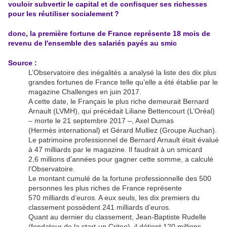
vouloir subvertir le capital et de confisquer ses richesses
pour les réutiliser socialement ?
donc, la première fortune de France représente 18 mois de
revenu de l'ensemble des salariés payés au smic
Source :
L’Observatoire des inégalités a analysé la liste des dix plus
grandes fortunes de France telle qu’elle a été établie par le
magazine Challenges en juin 2017.
A cette date, le Français le plus riche demeurait Bernard
Arnault (LVMH), qui précédait Liliane Bettencourt (L’Oréal)
– morte le 21 septembre 2017 –, Axel Dumas
(Hermès international) et Gérard Mulliez (Groupe Auchan).
Le patrimoine professionnel de Bernard Arnault était évalué
à 47 milliards par le magazine. Il faudrait à un smicard
2,6 millions d’années pour gagner cette somme, a calculé
l’Observatoire.
Le montant cumulé de la fortune professionnelle des 500
personnes les plus riches de France représente
570 milliards d’euros. A eux seuls, les dix premiers du
classement possèdent 241 milliards d’euros.
Quant au dernier du classement, Jean-Baptiste Rudelle
(fondateur de la start-up Criteo), il détient 120 millions