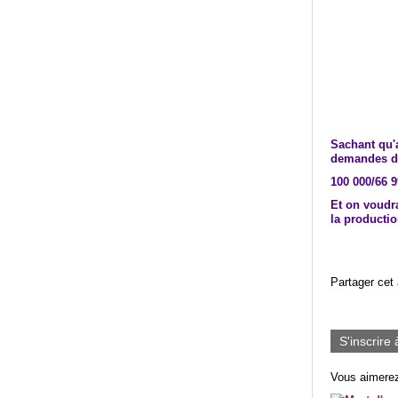
Sachant qu'a
demandes d'a
100 000/66 9
Et on voudra
la productio
Partager cet 
S'inscrire 
Vous aimerez