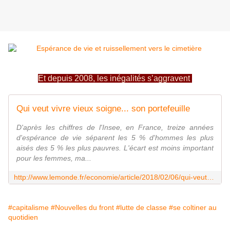
Et depuis 2008, les inégalités s’aggravent
Qui veut vivre vieux soigne... son portefeuille
D'après les chiffres de l'Insee, en France, treize années
d'espérance de vie séparent les 5 % d'hommes les plus
aisés des 5 % les plus pauvres. L'écart est moins important
pour les femmes, ma...
http://www.lemonde.fr/economie/article/2018/02/06/qui-veut-vivre-vieux-soigne-son-portefeuille_5252651_3234.html
#capitalisme
#Nouvelles du front
#lutte de classe
#se coltiner au
quotidien