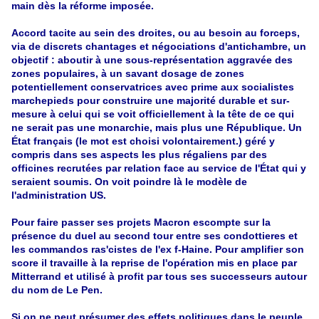
main dès la réforme imposée.
Accord tacite au sein des droites, ou au besoin au forceps,
via de discrets chantages et négociations d'antichambre, un
objectif : aboutir à une sous-représentation aggravée des
zones populaires, à un savant dosage de zones
potentiellement conservatrices avec prime aux socialistes
marchepieds pour construire une majorité durable et sur-
mesure à celui qui se voit officiellement à la tête de ce qui
ne serait pas une monarchie, mais plus une République. Un
État français (le mot est choisi volontairement.) géré y
compris dans ses aspects les plus régaliens par des
officines recrutées par relation face au service de l'État qui y
seraient soumis. On voit poindre là le modèle de
l'administration US.
Pour faire passer ses projets Macron escompte sur la
présence du duel au second tour entre ses condottieres et
les commandos ras'cistes de l'ex f-Haine. Pour amplifier son
score il travaille à la reprise de l'opération mis en place par
Mitterrand et utilisé à profit par tous ses successeurs autour
du nom de Le Pen.
Si on ne peut présumer des effets politiques dans le peuple