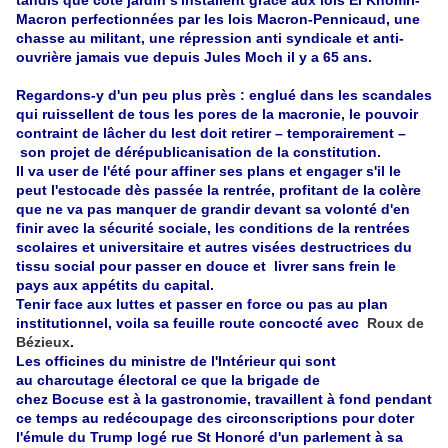
tandis que côté jardin s'installent grâce aux lois El Khomri-
Macron perfectionnées par les lois Macron-Pennicaud, une
chasse au militant, une répression anti syndicale et anti-
ouvrière jamais vue depuis Jules Moch il y a 65 ans.
Regardons-y d'un peu plus près : englué dans les scandales
qui ruissellent de tous les pores de la macronie, le pouvoir
contraint de lâcher du lest doit retirer – temporairement –
son projet de dérépublicanisation de la constitution.
Il va user de l'été pour affiner ses plans et engager s'il le
peut l'estocade dès passée la rentrée, profitant de la colère
que ne va pas manquer de grandir devant sa volonté d'en
finir avec la sécurité sociale, les conditions de la rentrées
scolaires et universitaire et autres visées destructrices du
tissu social pour passer en douce et livrer sans frein le
pays aux
appétits
du capital.
Tenir face aux luttes et passer en force ou pas au plan
institutionnel, voila sa feuille route concocté avec
Roux de
Bézieux
.
Les officines du ministre de l'Intérieur qui sont
au charcutage électoral ce que la brigade de
chez Bocuse est à la gastronomie, travaillent à fond pendant
ce temps au redécoupage des circonscriptions pour doter
l'émule du Trump logé rue St Honoré d'un parlement à sa