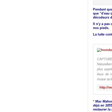
Pendant que
que "d'eau q
décodeurs d
Il n'y a pas
nos pieds.
La lutte con
CAPTURE
Naturelle
plus auprè
lieux de 
risque qu'
*
Mac Mahon,
déjà en 1855
restaurer la