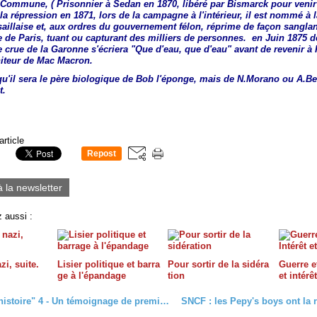
 Commune, (
Prisonnier à Sedan en 1870, libéré par Bismarck pour venir
la répression en 1871, lors de la campagne à l'intérieur, il est nommé à l
aillaise et, aux ordres du gouvernement félon, réprime de façon sangla
de Paris, tuant ou capturant des milliers de personnes.
en Juin 1875 d
 crue de la Garonne s'écriera "Que d'eau, que d'eau" avant de revenir à 
niteur de Mac Macron.
qu'il sera le père biologique de Bob l'éponge, mais de N.Morano ou A.Be
t.
article
Repost
1
à la newsletter
 aussi :
zi, suite.
Lisier politique et barra
Pour sortir de la sidéra
Guerre et
ge à l'épandage
tion
et intérê
"Pages d'histoire" 4 - Un témoignage de première main