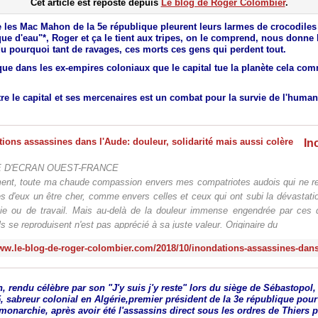
Cet article est reposté depuis
Le blog de Roger Colombier
.
 les Mac Mahon de la 5e république pleurent leurs larmes de crocodiles 
ue d'eau"*, Roger et ça le tient aux tripes, on le comprend, nous donne 
u pourquoi tant de ravages, ces morts ces gens qui perdent tout.
 que dans les ex-empires coloniaux que le capital tue la planète cela c
tre le capital et ses mercenaires est un combat pour la survie de l'human
 D'ECRAN OUEST-FRANCE
ment, toute ma chaude compassion envers mes compatriotes audois qui ne re
s d'eux un être cher, comme envers celles et ceux qui ont subi la dévastati
vie ou de travail. Mais au-delà de la douleur immense engendrée par ces 
ils se reproduisent n'est pas apprécié à sa juste valeur. Originaire du
 rendu célèbre par son "J'y suis j'y reste" lors du siège de Sébastopol,
, sabreur colonial en Algérie,premier président de la 3e république pour
 monarchie, après avoir été l'assassins direct sous les ordres de Thiers 