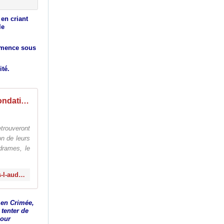
en criant
le
ommence sous
ité.
Inondations assassines dans l'Aude: douleur, solidarité mais aussi colère
trouveront
on de leurs
drames, le
http://www.le-blog-de-roger-colombier.com/2018/10/inondations-assassines-dans-l-aude-douleur-solidarite-mais-aussi-colere.html
 en Crimée,
 tenter de
pour