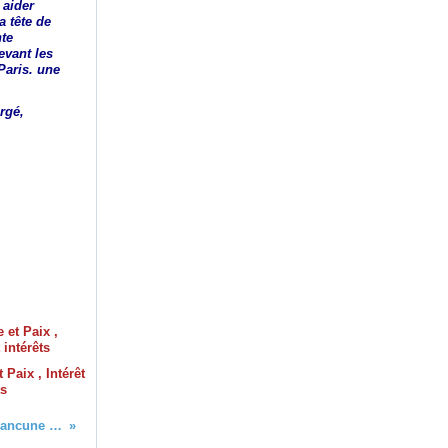
 aider
a tête de
nte
evant les
Paris. une
rgé,
 Paix , Intérêt
ts
SNCF : les Pepy's boys ont la rancune tenace.