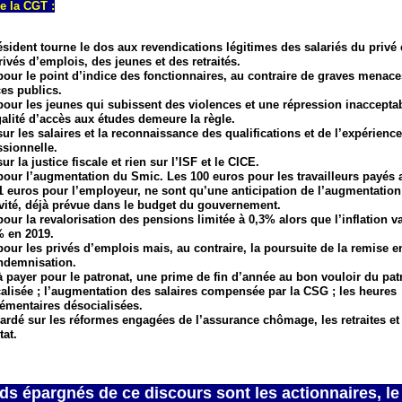
e la CGT :
ésident tourne le dos aux revendications légitimes des salariés du privé 
rivés d’emplois, des jeunes et des retraités.
pour le point d’indice des fonctionnaires, au contraire de graves menace
ces publics.
pour les jeunes qui subissent des violences et une répression inaccepta
galité d’accès aux études demeure la règle.
sur les salaires et la reconnaissance des qualifications et de l’expérience
ssionnelle.
ur la justice fiscale et rien sur l’ISF et le CICE.
pour l’augmentation du Smic. Les 100 euros pour les travailleurs payés 
1 euros pour l’employeur, ne sont qu’une anticipation de l’augmentation
ivité, déjà prévue dans le budget du gouvernement.
pour la revalorisation des pensions limitée à 0,3% alors que l’inflation 
% en 2019.
pour les privés d’emplois mais, au contraire, la poursuite de la remise 
indemnisation.
à payer pour le patronat, une prime de fin d’année au bon vouloir du pat
calisée ; l’augmentation des salaires compensée par la CSG ; les heures
émentaires désocialisées.
ardé sur les réformes engagées de l’assurance chômage, les retraites et
tat.
ds épargnés de ce discours sont les actionnaires, le