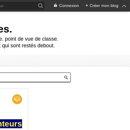
Connexion
+
Créer mon blog
es.
te. point de vue de classe.
 qui sont restés debout.
nteurs