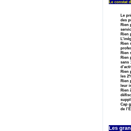
Le constat d
Le pr
des p
Rien 
servi
Rien 
L’iné
Rien 
profe
Rien s
Rien 
sans 
d’act
Rien 
les 2
Rien 
leur 
Rien 
défis
suppl
Cap g
de l’É
Les gran