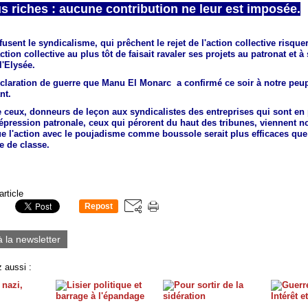
us riches : aucune contribution ne leur est imposée.
usent le syndicalisme, qui prêchent le rejet de l'action collective risque
action collective au plus tôt de faisait ravaler ses projets au patronat et à
l'Elysée.
claration de guerre que Manu El Monarc a confirmé ce soir à notre peupl
nt.
e ceux, donneurs de leçon aux syndicalistes des entreprises qui sont en
répression patronale, ceux qui pérorent du haut des tribunes, viennent n
e l'action avec le poujadisme comme boussole serait plus efficaces que 
e de classe.
article
Repost
0
à la newsletter
 aussi :