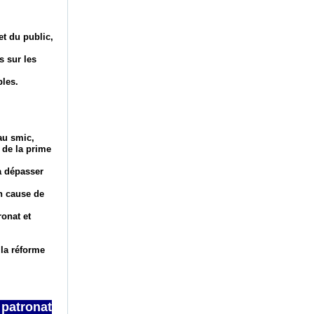
a
c
et du public,
r
o
s sur les
n
bles.
e
t
s
o
au smic,
n
 de la prime
g
o
va dépasser
u
en cause de
v
e
ronat et
r
n
 la réforme
e
m
e
n
 patronat
t