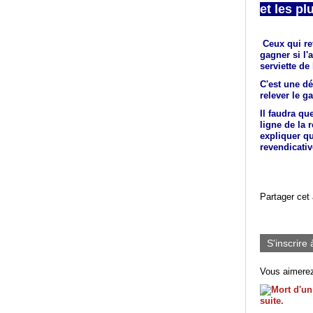
et les pl
Ceux qui ref
gagner si l'
serviette de 
C'est une dé
relever le ga
Il faudra qu
ligne de la 
expliquer qu
revendicativ
Partager cet 
S'inscrire 
Vous aimerez