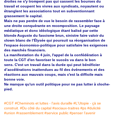
droites ne s'y trompent pas qui cassent les bourses du
travail et coupent les vivres aux syndicats, noyautent ou
étranglent les associations tout en subventionnant
grassement
le capital.
Mais ne pas perdre de vue le besoin de rassembler face à
une droite conquérante en recomposition. Le paysage
médiatique et donc idéologique étant balisé par cette
blonde Auguste du fascisme brun, sinistre faire valoir du
clown blanc de l’Élysée qui poursuit sa réorganisation de
l'espace économico-politique pour satisfaire les exigences
des marchés financiers.
La manifestation du 4 juin, l'appel de la confédération à
toute la CGT d'en favoriser le succès va dans le bon
sens. C'est un travail dans la durée qui peut bénéficier
d’accélérations inattendues au fil des
événements
et des
réactions aux mauvais coups, mais c'est la difficile mais
bonne voie.
Ne manque qu'un outil politique pour ne pas lutter à cloche-
pied.
#CGT
#Cheminots et luttes - l'avis duraille
#L'Utopie - çà se
construit.
#Du côté du capital
#sociaux-traitres
#ps
#dulicité
#union
#rassemblement
#service public
#penser l'avenir