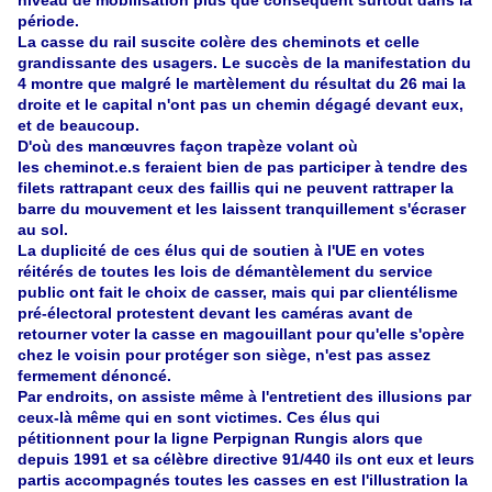
niveau de mobilisation plus que conséquent surtout dans la
période.
La casse du rail suscite colère des cheminots et celle
grandissante des usagers. Le succès de la manifestation du
4 montre que malgré le martèlement du résultat du 26 mai la
droite et le capital n'ont pas un chemin dégagé devant eux,
et de beaucoup.
D'où des manœuvres façon trapèze volant où
les cheminot.e.s feraient bien de pas participer à tendre des
filets rattrapant ceux des faillis qui ne peuvent rattraper la
barre du mouvement et les laissent tranquillement s'écraser
au sol.
La duplicité de ces élus qui de soutien à l'UE en votes
réitérés de toutes les lois de démantèlement du service
public ont fait le choix de casser, mais qui par clientélisme
pré-électoral protestent devant les caméras avant de
retourner voter la casse en magouillant pour qu'elle s'opère
chez le voisin pour protéger son siège, n'est pas assez
fermement dénoncé.
Par endroits, on assiste même à l'entretient des illusions par
ceux-là même qui en sont victimes. Ces élus qui
pétitionnent pour la ligne Perpignan Rungis alors que
depuis 1991 et sa célèbre directive 91/440 ils ont eux et leurs
partis accompagnés toutes les casses en est l'illustration la