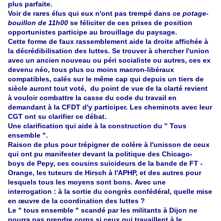
plus parfaite.
Voir de rares élus qui eux n'ont pas trempé dans ce
potage-
bouillon de 11h00
se féliciter de ces prises de position
opportunistes participe au brouillage du paysage.
Cette forme de faux rassemblement aide la droite affichée à
la décrédibilisation des luttes. Se trouver à chercher l'union
avec un ancien nouveau ou péri socialiste ou autres, ces ex
devenu néo, tous plus ou moins macron-libéraux
compatibles, calés sur le même cap qui depuis un tiers de
siècle auront tout voté, du point de vue de la clarté revient
à vouloir combattre la casse du code du travail en
demandant à la CFDT d'y participer. Les cheminots avec leur
CGT ont su clarifier ce débat.
Une clarification qui aide à la construction du " Tous
ensemble ".
Raison de plus pour trépigner de colère à l'unisson de ceux
qui ont pu manifester devant la politique des Chicago-
boys de Pepy, ces cousins suicideurs de la bande de FT -
Orange, les tuteurs de Hirsch à l'APHP, et des autres pour
lesquels tous les moyens sont bons. Avec une
interrogation : à la sortie du congrès confédéral, quelle mise
en œuvre de la coordination des luttes ?
Le " tous ensemble " scandé par les militants à Dijon ne
pourra pas prendre corps si ceux qui travaillent à le