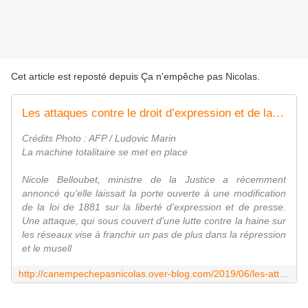
Cet article est reposté depuis
Ça n'empêche pas Nicolas
.
Les attaques contre le droit d’expression et de la presse continuent : Nicole Belloubet veut revoir la loi 1881
Crédits Photo : AFP / Ludovic Marin
La machine totalitaire se met en place
Nicole Belloubet, ministre de la Justice a récemment
annoncé qu’elle laissait la porte ouverte à une modification
de la loi de 1881 sur la liberté d’expression et de presse.
Une attaque, qui sous couvert d’une lutte contre la haine sur
les réseaux vise à franchir un pas de plus dans la répression
et le musell
http://canempechepasnicolas.over-blog.com/2019/06/les-attaques-contre-le-droit-d-expression-et-de-la-presse-continuent-nicole-belloubet-veut-revoir-la-loi-1881.html