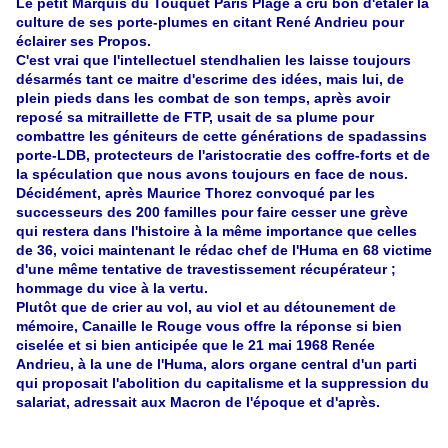
Le petit Marquis du Touquet Paris Plage a cru bon d'étaler la
culture de ses porte-plumes en citant René Andrieu pour
éclairer ses Propos.
C'est vrai que l'intellectuel stendhalien les laisse toujours
désarmés tant ce maitre d'escrime des idées, mais lui, de
plein pieds dans les combat de son temps, après avoir
reposé sa mitraillette de FTP, usait de sa plume pour
combattre les géniteurs de cette générations de spadassins
porte-LDB, protecteurs de l'aristocratie des coffre-forts et de
la spéculation que nous avons toujours en face de nous.
Décidément, après Maurice Thorez convoqué par les
successeurs des 200 familles pour faire cesser une grève
qui restera dans l'histoire à la même importance que celles
de 36, voici maintenant le rédac chef de l'Huma en 68 victime
d'une même tentative de travestissement récupérateur ;
hommage du vice à la vertu.
Plutôt que de crier au vol, au viol et au détounement de
mémoire, Canaille le Rouge vous offre la réponse si bien
ciselée et si bien anticipée que le 21 mai 1968 Renée
Andrieu, à la une de l'Huma, alors organe central d'un parti
qui proposait l'abolition du capitalisme et la suppression du
salariat, adressait aux Macron de l'époque et d'après.