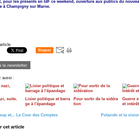
t, pour les présents en IdF ce weekend, ouverture aux publics du nouv
ce à Champigny sur Marne.
article
Repost
0
à la newsletter
 aussi :
zi, suite.
Lisier politique et barra
Pour sortir de la sidéra
Guerre et
ge à l'épandage
tion
et intérê
sup et... La Cour des Comptes
Polanski et la visi
cet article