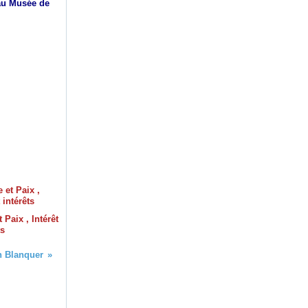
eau Musée de
 Paix , Intérêt
ts
on Blanquer