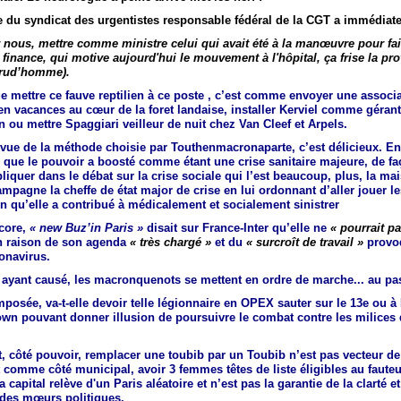
e du syndicat des urgentistes responsable fédéral de la CGT a immédiate
 nous, mettre comme ministre celui qui avait été à la manœuvre pour fair
e finance, qui motive aujourd'hui le mouvement à l'hôpital, ça frise la pr
rud’homme).
ue mettre ce fauve reptilien à ce poste , c’est comme envoyer une associ
n vacances au cœur de la foret landaise, installer Kerviel comme gérant
n ou mettre Spaggiari veilleur de nuit chez Van Cleef et Arpels.
 vue de la méthode choisie par Touthenmacronaparte, c’est délicieux. En
 que le pouvoir a boosté comme étant une crise sanitaire majeure, de f
pliquer dans le débat sur la crise sociale qui l’est beaucoup, plus, la m
mpagne la cheffe de état major de crise en lui ordonnant d’aller jouer l
in qu’elle a contribué à médicalement et socialement sinistrer
core,
« new Buz’in Paris »
disait sur France-Inter qu’elle ne
« pourrait pa
n raison de son agenda
« très chargé »
et du
« surcroît de travail »
provoq
onavirus.
 ayant causé, les macronquenots se mettent en ordre de marche... au pa
posée, va-t-elle devoir telle légionnaire en OPEX sauter sur le 13e ou à B
wn pouvant donner illusion de poursuivre le combat contre les milices d
, côté pouvoir, remplacer une toubib par un Toubib n’est pas vecteur de
t comme côté municipal, avoir 3 femmes têtes de liste éligibles au fauteu
 capital relève d'un Paris aléatoire et n’est pas la garantie de la clarté et
 des mœurs politiques.