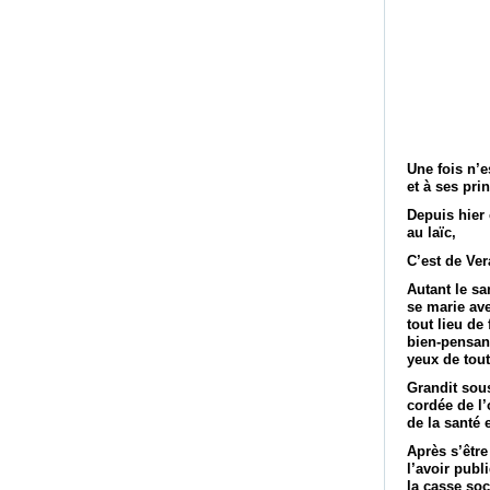
Une fois n’e
et à ses prin
Depuis hier 
au laïc,
C’est de Vera
Autant le sa
se marie av
tout lieu de
bien-pensant
yeux de tout
Grandit sous
cordée de l
de la santé 
Après s’être
l’avoir publ
la casse soc