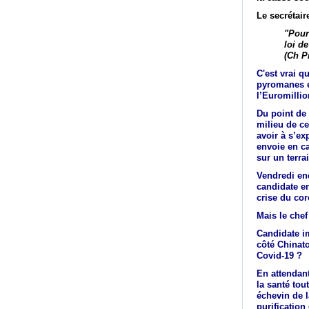
Le secrétair
"Pour
loi d
(Ch P
C'est vrai q
pyromanes e
l’Euromillio
Du point de
milieu de ce
avoir à s’ex
envoie en ca
sur un terra
Vendredi en
candidate e
crise du cor
Mais le chef
Candidate im
côté Chinato
Covid-19 ?
En attendant
la santé tou
échevin de la
purification