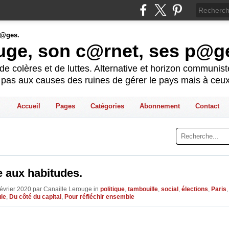
ouge, son c@rnet, ses p@g
e colères et de luttes. Alternative et horizon communis
t pas aux causes des ruines de gérer le pays mais à ceux
Accueil
Pages
Catégories
Abonnement
Contact
 aux habitudes.
Février 2020 par Canaille Lerouge in
politique
,
tambouille
,
social
,
élections
,
Paris
le
,
Du côté du capital
,
Pour réfléchir ensemble