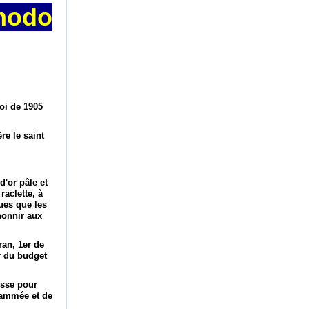
modo
loi de 1905
re le saint
d'or pâle et
aclette, à
ques que les
honnir aux
ran, 1er de
r du budget
esse pour
grammée et de