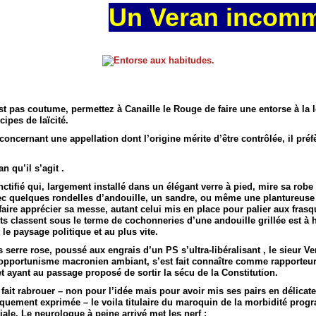
Un Veran incom
st pas coutume, permettez à Canaille le Rouge de faire une entorse à la 
cipes de laïcité.
concernant une appellation dont l’origine mérite d’être contrôlée, il préfè
n qu’il s’agit .
nctifié qui, largement installé dans un élégant verre à pied, mire sa robe 
ec quelques rondelles d’andouille, un sandre, ou même une plantureuse r
 faire apprécier sa messe, autant celui mis en place pour palier aux fras
s classent sous le terme de cochonneries d’une andouille grillée est à 
 le paysage politique et au plus vite.
 serre rose, poussé aux engrais d’un PS s’ultra-libéralisant , le sieur Ve
’opportunisme macronien ambiant, s’est fait connaître comme rapporteu
et ayant au passage proposé de sortir la sécu de la Constitution.
 fait rabrouer – non pour l’idée mais pour avoir mis ses pairs en délicat
iquement exprimée – le voila titulaire du maroquin de la morbidité pro
iale. Le neurologue à peine arrivé met les nerf :