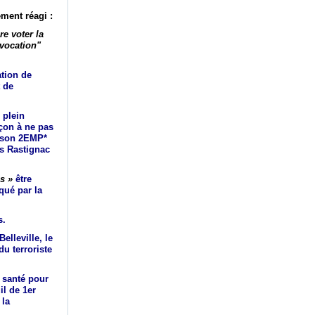
ment réagi :
e voter la
ovocation"
ation de
 de
 plein
açon à ne pas
aison 2EMP*
es Rastignac
s »
être
ué par la
s.
elleville, le
u terroriste
 santé pour
il de 1er
 la