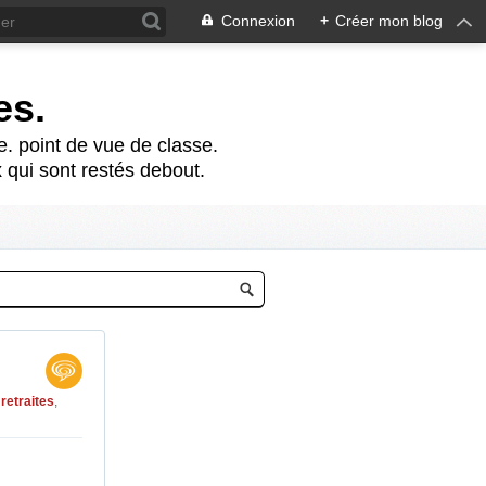
Connexion
+
Créer mon blog
es.
te. point de vue de classe.
 qui sont restés debout.
,
retraites
,