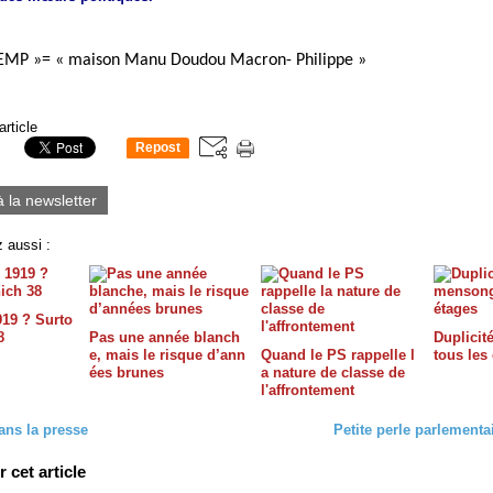
EMP »= « maison Manu Doudou Macron- Philippe »
article
Repost
0
à la newsletter
 aussi :
919 ? Surto
8
Pas une année blanch
Duplicit
e, mais le risque d’ann
Quand le PS rappelle l
tous les
ées brunes
a nature de classe de
l'affrontement
ans la presse
Petite perle parlementa
cet article