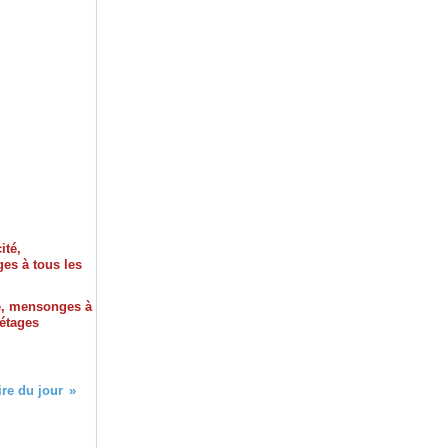
é, mensonges à
 étages
ire du jour