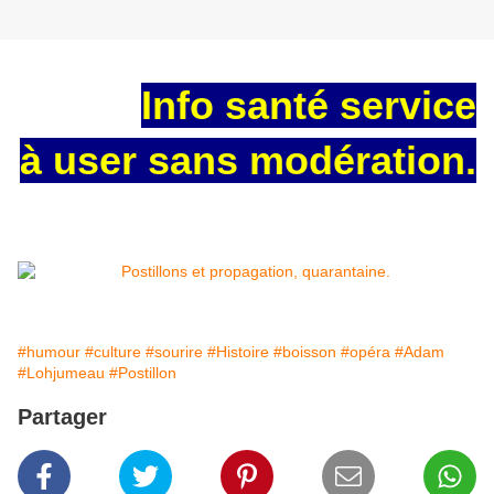
Info santé service
à user sans modération.
#humour
#culture
#sourire
#Histoire
#boisson
#opéra
#Adam
#Lohjumeau
#Postillon
Partager