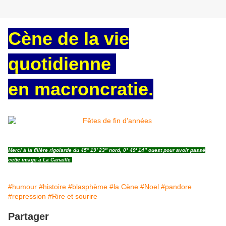
Cène de la vie
quotidienne
en macroncratie.
Merci à la filière rigolarde du 45° 19′ 23″ nord, 0° 49′ 14″ ouest pour avoir passé
cette image à La Canaille
#humour
#histoire
#blasphème
#la Cène
#Noel
#pandore
#repression
#Rire et sourire
Partager