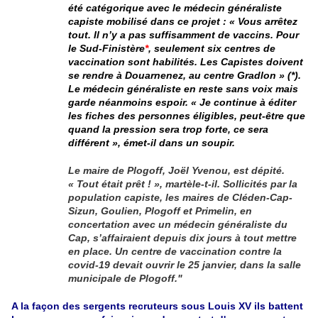
été catégorique avec le médecin généraliste
capiste mobilisé dans ce projet : « Vous arrêtez
tout. Il n’y a pas suffisamment de vaccins. Pour
le Sud-Finistère
*
, seulement six centres de
vaccination sont habilités. Les Capistes doivent
se rendre à Douarnenez, au centre Gradlon » (*).
Le médecin généraliste en reste sans voix mais
garde néanmoins espoir. « Je continue à éditer
les fiches des personnes éligibles, peut-être que
quand la pression sera trop forte, ce sera
différent », émet-il dans un soupir.
Le maire de Plogoff, Joël Yvenou, est dépité.
« Tout était prêt ! », martèle-t-il. Sollicités par la
population capiste, les maires de Cléden-Cap-
Sizun, Goulien, Plogoff et Primelin, en
concertation avec un médecin généraliste du
Cap, s’affairaient depuis dix jours à tout mettre
en place. Un centre de vaccination contre la
covid-19 devait ouvrir le 25 janvier, dans la salle
municipale de Plogoff."
A la façon des sergents recruteurs sous Louis XV ils battent