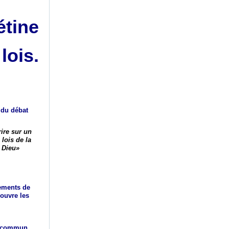
étine
lois.
n du débat
ire sur un
lois de la
e Dieu»
lements de
couvre les
re commun