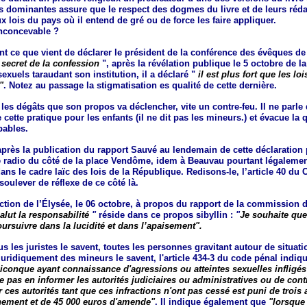
s dominantes assure que le respect des dogmes du livre et de leurs réda
x lois du pays où il entend de gré ou de force les faire appliquer.
inconcevable ?
nt ce que vient de déclarer le président de la conférence des évêques d
secret de la confession
", après la révélation publique le 5 octobre de 
exuels taraudant son institution, il a déclaré "
il est plus fort que les loi
"
. Notez au passage la stigmatisation es qualité de cette dernière.
 les dégâts que son propos va déclencher, vite un contre-feu. Il ne parle
e cette pratique pour les enfants (il ne dit pas les mineurs.) et évacue la
pables.
près la publication du rapport Sauvé au lendemain de cette déclaration
ce radio du côté de la place Vendôme, idem à Beauvau pourtant légaleme
ans le cadre laïc des lois de la République. Redisons-le, l’article 40 du
oulever de réflexe de ce côté là.
ction de l’Élysée, le 06 octobre, à propos du rapport de la commission d
alut la responsabilité
"
réside dans ce propos sibyllin :
"
Je souhaite que 
ursuivre dans la lucidité et dans l’apaisement".
us les juristes le savent, toutes les personnes gravitant autour de situati
uridiquement des mineurs le savent, l'article 434-3 du code pénal indi
uiconque ayant connaissance d'agressions ou atteintes sexuelles infligés
 pas en informer les autorités judiciaires ou administratives ou de cont
 ces autorités tant que ces infractions n'ont pas cessé est puni de trois 
ement et de 45 000 euros d'amende"
. Il indique également que
"lorsque 