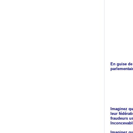
En guise de 
parlementair
Imaginez que
leur fédérat
fraudeurs us
Inconcevabl
Imaginez qu