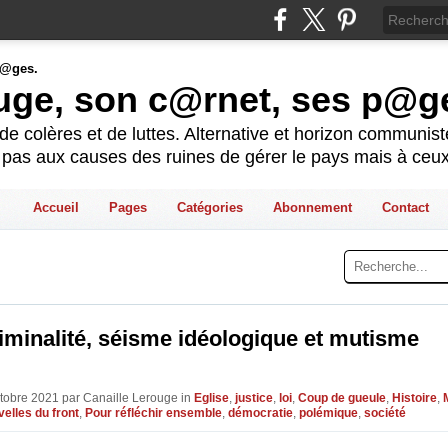
ouge, son c@rnet, ses p@g
e colères et de luttes. Alternative et horizon communis
t pas aux causes des ruines de gérer le pays mais à ceux
Accueil
Pages
Catégories
Abonnement
Contact
minalité, séisme idéologique et mutisme
ctobre 2021 par Canaille Lerouge in
Eglise
,
justice
,
loi
,
Coup de gueule
,
Histoire
,
elles du front
,
Pour réfléchir ensemble
,
démocratie
,
polémique
,
société