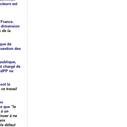
cteurs est
e France.
la dimension
s de la
 que de
 question des
 publique,
nt chargé de
 CdPP ne
ont le
ce travail
on
que que
"le
 à un
inuer à ne
ans
le défaut