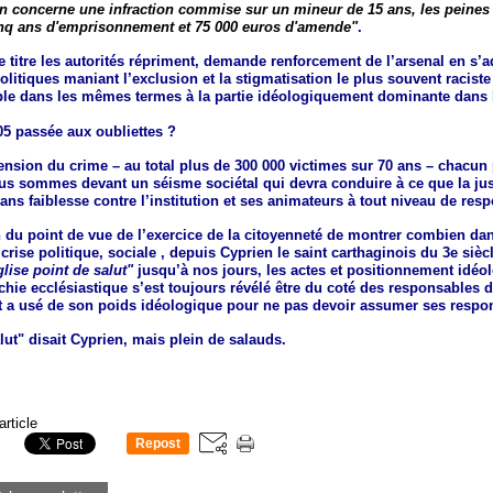
on concerne une infraction commise sur un mineur de 15 ans, les peines
inq ans d'emprisonnement et 75 000 euros d'amende"
.
e titre les autorités répriment, demande renforcement de l’arsenal en s’
olitiques maniant l’exclusion et la stigmatisation le plus souvent raciste 
ble dans les mêmes termes à la partie idéologiquement dominante dans l
05 passée aux oubliettes ?
nsion du crime – au total plus de 300 000 victimes sur 70 ans – chacun 
us sommes devant un séisme sociétal qui devra conduire à ce que la jus
ans faiblesse contre l’institution et ses animateurs à tout niveau de resp
en du point de vue de l’exercice de la citoyenneté de montrer combien da
crise politique, sociale , depuis Cyprien le saint carthaginois du 3e sièc
glise point de salut"
jusqu’à nos jours, les actes et positionnement idéo
chie ecclésiastique s’est toujours révélé être du coté des responsables 
et a usé de son poids idéologique pour ne pas devoir assumer ses respon
lut" disait Cyprien, mais plein de salauds.
article
Repost
0