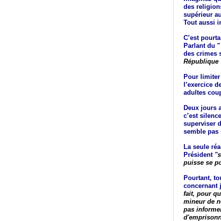
des religion
supérieur au
Tout aussi 
C’est pourta
Parlant du "
des crimes s
République 
Pour limiter
l’exercice d
adultes cou
Deux jours a
c’est silen
superviser d
semble pas s
La seule réa
Président
"
s
puisse se po
Pourtant, to
concernant j
fait, pour q
mineur de ne
pas informer
d'emprisonn