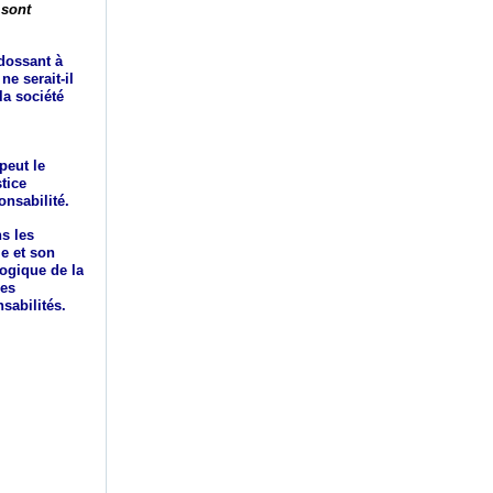
 sont
adossant à
ne serait-il
a société
peut le
tice
onsabilité.
ns les
le et son
logique de la
des
sabilités.