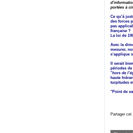
d'informati
portées à c
Ce qu’à just
des forces p
pas applica
française ?
La loi de 19
Avec la dime
mesurer, no
s’applique s
Il serait bi
périodes de 
"
hors de l’é
haute hiérar
turpitudes 
"Point de sa
Partager cet 