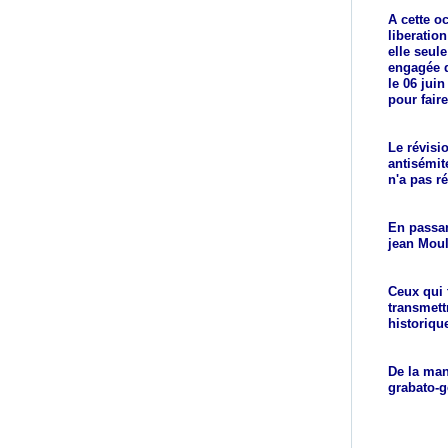
A cette oc
liberatio
elle seule
engagée d
le 06 jui
pour faire
Le révisio
antisémit
n'a pas r
En passan
jean Moul
Ceux qui t
transmett
historiqu
De la man
grabato-g