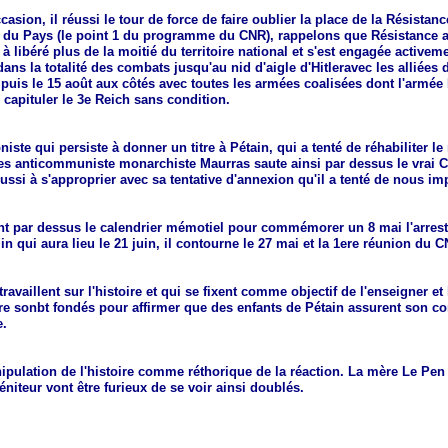
casion, il réussi le tour de force de faire oublier la place de la Résistanc
n du Pays (le point 1 du programme du CNR), rappelons que Résistance a
 à libéré plus de la moitié du territoire national et s'est engagée activeme
ans la totalité des combats jusqu'au nid d'aigle d'Hitleravec les alliées 
n puis le 15 août aux côtés avec toutes les armées coalisées dont l'armée
 capituler le 3e Reich sans condition. 
niste qui persiste à donner un titre à Pétain, qui a tenté de réhabiliter le r
es anticommuniste monarchiste Maurras saute ainsi par dessus le vrai CN
éussi à s'approprier avec sa tentative d'annexion qu'il a tenté de nous im
t par dessus le calendrier mémotiel pour commémorer un 8 mai l'arresta
in qui aura lieu le 21 juin, il contourne le 27 mai et la 1ere réunion du C
ravaillent sur l'histoire et qui se fixent comme objectif de l'enseigner et l
re sonbt fondés pour affirmer que des enfants de Pétain assurent son con
e.
ipulation de l'histoire comme réthorique de la réaction. La mère Le Pen 
éniteur vont être furieux de se voir ainsi doublés.