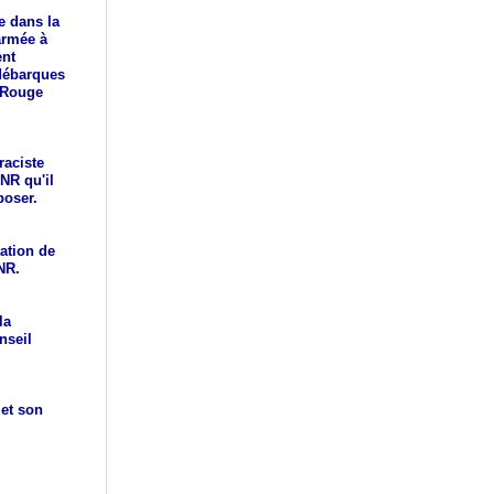
e dans la 
rmée à 
nt 
débarques 
 Rouge 
aciste 
R qu'il 
poser. 
tion de 
NR. 
a 
seil 
et son 