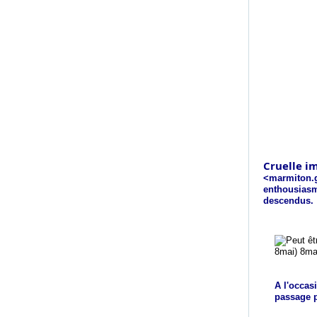
Cruelle i
<marmiton.g
enthousiasm
descendus.
A l'occas
passage p