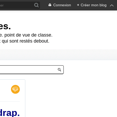
Connexion
+
Créer mon blog
es.
te. point de vue de classe.
 qui sont restés debout.
drap.