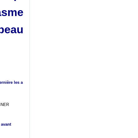
asme
 peau
rnière les a
avant 