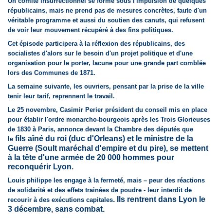
Un comité insurrectionnel se forme sous l'impulsion de quelques
républicains, mais ne prend pas de mesures concrètes, faute d'un
véritable programme et aussi du soutien des canuts, qui refusent
de voir leur mouvement récupéré à des fins politiques.
Cet épisode participera à la réflexion des républicains, des
socialistes d'alors sur le besoin d'un projet politique et d'une
organisation pour le porter, lacune pour une grande part comblée
lors des Communes de 1871.
La semaine suivante, les ouvriers, pensant par la prise de la ville
tenir leur tarif, reprennent le travail.
Le 25 novembre,
Casimir Perier président du conseil mis en place
pour établir l'ordre monarcho-bourgeois après les Trois Glorieuses
de 1830 à Paris, annonce devant la Chambre des députés que
fils aîné du roi (duc d'Orleans) et le
ministre de la
le
Guerre (Soult maréchal d'empire et du pire), se mettent
à la tête d'une armée de
20 000 hommes
pour
reconquérir Lyon.
Louis philippe
les engage à la fermeté, mais – peur des réactions
de solidarité et des effets trainées de poudre - leur interdit de
. Ils rentrent dans Lyon le
recourir à des exécutions capitales
3 décembre, sans combat.