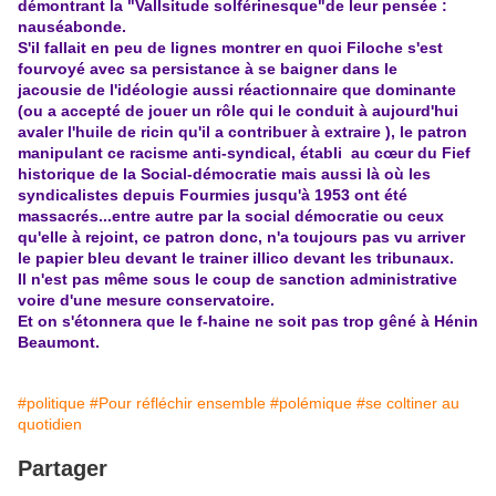
démontrant la "Vallsitude solférinesque"de leur pensée :
nauséabonde.
S'il fallait en peu de lignes montrer en quoi Filoche s'est
fourvoyé avec sa persistance à se baigner dans le
jacousie de l'idéologie aussi réactionnaire que dominante
(ou a accepté de jouer un rôle qui le conduit à aujourd'hui
avaler l'huile de ricin qu'il a contribuer à extraire ), le patron
manipulant ce racisme anti-syndical, établi au
cœur
du Fief
historique de la Social-démocratie mais aussi là où les
syndicalistes depuis Fourmies jusqu'à 1953 ont été
massacrés...entre autre par la social démocratie ou ceux
qu'elle à rejoint, ce patron donc, n'a toujours pas vu arriver
le papier bleu devant le trainer illico devant les tribunaux.
Il n'est pas même sous le coup de sanction administrative
voire d'une mesure conservatoire.
Et on s'étonnera que le f-haine ne soit pas trop gêné à Hénin
Beaumont.
#politique
#Pour réfléchir ensemble
#polémique
#se coltiner au
quotidien
Partager