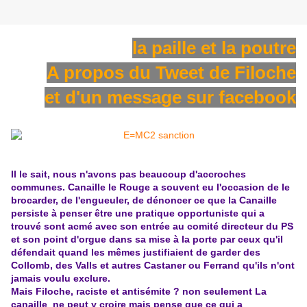
la paille et la poutre
A propos du Tweet de Filoche
et d'un message sur facebook
Il le sait, nous n'avons pas beaucoup d'accroches
communes. Canaille le Rouge a souvent eu l'occasion de le
brocarder, de l'engueuler, de dénoncer ce que la Canaille
persiste à penser être une pratique opportuniste qui a
trouvé sont acmé avec son entrée au comité directeur du PS
et son point d'orgue dans sa mise à la porte par ceux qu'il
défendait quand les mêmes justifiaient de garder des
Collomb, des Valls et autres Castaner ou Ferrand qu'ils n'ont
jamais voulu exclure.
Mais Filoche, raciste et antisémite ? non seulement La
canaille ne peut y croire mais pense que ce qui a