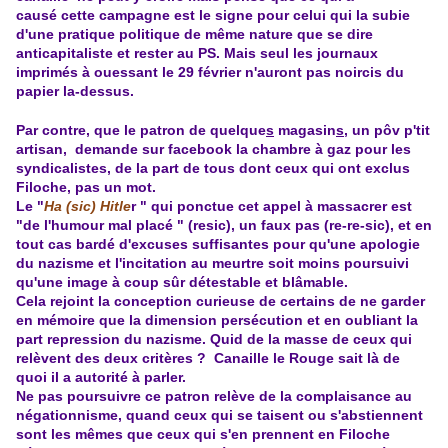
causé cette campagne est le signe pour celui qui la subie
d'une pratique politique de même nature que se dire
anticapitaliste et rester au PS. Mais seul les journaux
imprimés à ouessant le 29 février n'auront pas noircis du
papier la-dessus.
Par contre, que le patron de quelque
s
magasin
s
, un pôv p'tit
artisan, demande sur facebook la chambre à gaz pour les
syndicalistes, de la part de tous dont ceux qui ont exclus
Filoche, pas un mot.
Le "
Ha (sic) Hitle
r " qui ponctue cet appel à massacrer est
"de l'humour mal placé " (resic), un faux pas (re-re-sic), et en
tout cas bardé d'excuses suffisantes pour qu'une apologie
du nazisme et l'incitation au meurtre soit moins poursuivi
qu'une image à coup sûr détestable et blâmable.
Cela rejoint la conception curieuse de certains de ne garder
en mémoire que la dimension persécution et en oubliant la
part repression du nazisme. Quid de la masse de ceux qui
relèvent des deux critères ? Canaille le Rouge sait là de
quoi il a autorité à parler.
Ne pas poursuivre ce patron relève de la complaisance au
négationnisme
, quand ceux qui se taisent ou s'abstiennent
sont les mêmes que ceux qui s'en prennent en Filoche