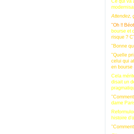
Ce qui va à
modernisati
Attendez, 
"Oh !! Béo
bourse et 
risque ? C
"Bonne qu
"Quelle pr
celui qui a
en bourse 
Cela mérit
disait un d
pragmatiq
"Comment l
dame Pari
Reformulon
histoire d
"Comment r