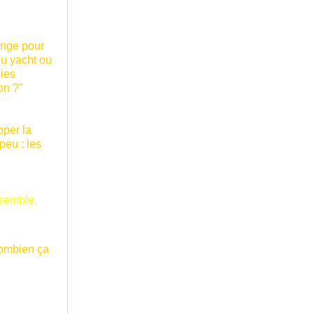
ange pour
du yacht ou
dies
on ?"
pper la
peu : les
nsemble,
combien ça