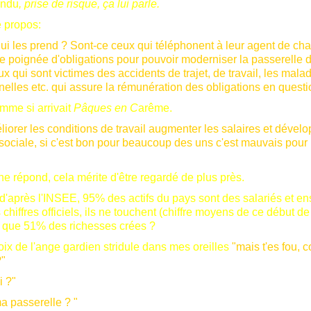
endu
, prise de risque, ça lui parle.
 propos:
qui les prend ? Sont-ce ceux qui téléphonent à leur agent de ch
ne poignée d'obligations pour pouvoir moderniser la passerelle 
x qui sont victimes des accidents de trajet, de travail, les mala
nelles etc. qui assure la rémunération des obligations en questi
mme si arrivait
Pâques en C
arême.
iorer les conditions de travail augmenter les salaires et dévelo
 sociale, si c'est bon pour beaucoup des uns c'est mauvais pour 
e répond, cela mérite d'être regardé de plus près.
 d'après l'INSEE, 95% des actifs du pays sont des salariés et e
 chiffres officiels, ils ne touchent (chiffre moyens de ce début de
) que 51% des richesses crées ?
voix de l'ange gardien stridule dans mes oreilles
"mais t'es fou, 
?"
i ?"
a passerelle ? "