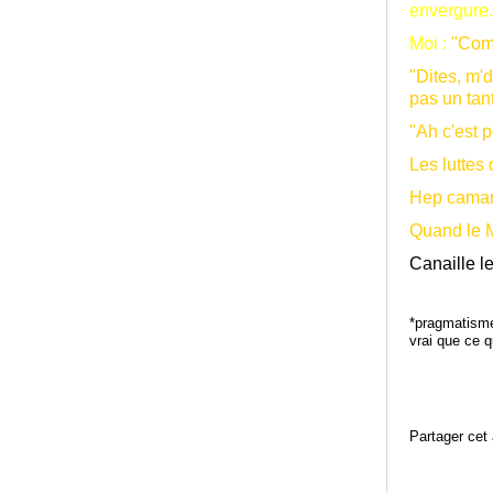
envergure.
Moi :
"Comm
"Dites, m'd
pas un tant
"Ah c'est 
Les luttes
Hep camara
Quand le M
Canaille l
*pragmatisme
vrai que ce q
Partager cet 