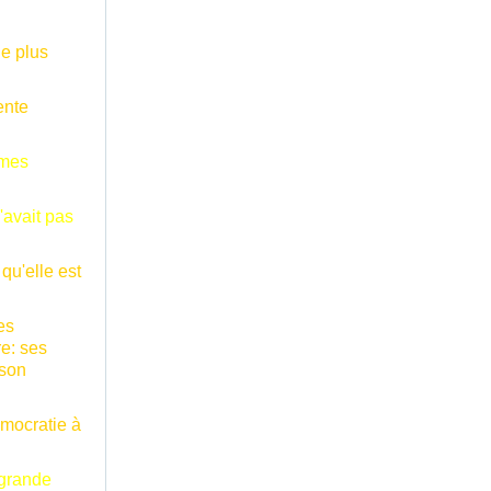
le plus
ente
 mes
'avait pas
 qu'elle est
es
re: ses
 son
émocratie à
 grande