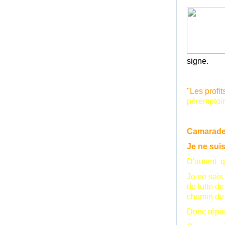
signe.
"Les profit
péremptoir
Camarade 
Je ne suis
D'autant q
Je ne sais
de lutte d
chemin de 
Donc répar