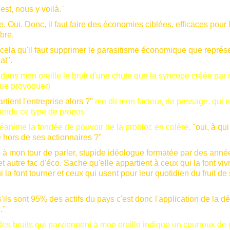
est, nous y voilà.
"
. Oui. Donc, il faut faire des économies ciblées, efficaces pour 
bre.
 cela qu'il faut supprimer le parasitisme économique que représ
at".
 dans mon oreille le bruit d'une chute que la syncope créée par
ue provoquer)
rtient l'entreprise alors ?"
me dit mon facteur, de passage, qui n
endu ce type de propos.
éanime la fondée de pouvoir de la probloc en colère,
"oui, à qui
e hors de ses actionnaires ?"
 à mon tour de parler, stupide idéologue formatée par des anné
 autre fac d'éco. Sache qu'elle appartient à ceux qui la font viv
i la font tourner et ceux qui usent pour leur quotidien
du fruit de
s'ils sont 95% des actifs du pays c'est donc l'application de la d
."
des bruits qui parviennent à mon oreille indique un courroux de