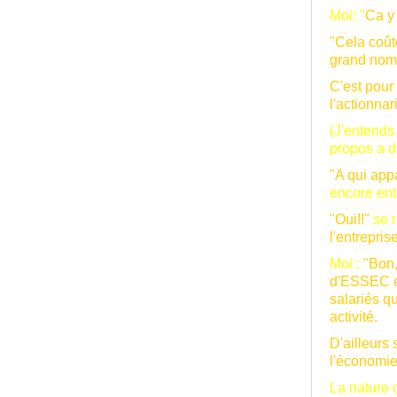
Moi:
"
Ca y 
"Cela coûte
grand nom
C'est pour
l'actionnari
(J'entends
propos a d
"A qui appa
encore ent
"Oui!!"
se r
l'entrepris
Moi :
"Bon,
d'ESSEC et
salariés qu
activité.
D'ailleurs 
l'économie
La nature 