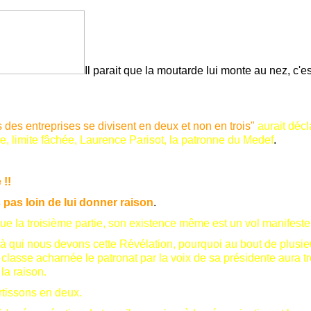
Il parait que la moutarde lui monte au nez, c'e
s des entreprises se divisent en deux et non en trois"
aurait décl
e, limite fâchée,
Laurence Parisot, la patronne du Medef
.
!!
 pas loin de lui donner raison
.
ue la troisième partie, son existence même est un vol manifeste
 à qui nous devons cette Révélation, pourquoi au bout de plusie
e classe acharnée le patronat par la voix de sa présidente aura t
la raison.
tissons en deux.