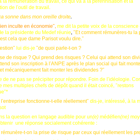
 la rémunération du travail, ce qui va à la pérennisation et la
on de l'outil de travail.
ça sonne dans mon oreille droite
.
tien inculte en économie",
me dit la petite voix de la conscience
de la présidente du Medef réunie
,
"Et comment rémunères-tu la 
'est cela que dame Parisot voulu dire."
estion"
lui dis-je
"de quoi parle-t-on ?
ise de risque ? Qui prend des risques ? Celui qui attend son di
ttend son inscription à l'ANPE après le plan social qui fait monter
et mécaniquement fait monter les dividendes ?"
e de ne pas se précipiter pour répondre. Foin de l'idéologie. C
e mes multiples chefs de dépôt quand il était coincé, "restons
ue"*
'entreprise fonctionne-t-elle réellement"
dis-je, intéressé, à la
sot
s la question en langage audible pour un
(e)
médéfien
(ne)
moy
'obtenir une réponse socialement cohérente :
émunère-t-on la prise de risque par ceux qui réellement les pr