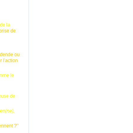
 de la
prise de
vidende ou
 l'action
omme le
 muse de
en
(ne),
ennent ?"