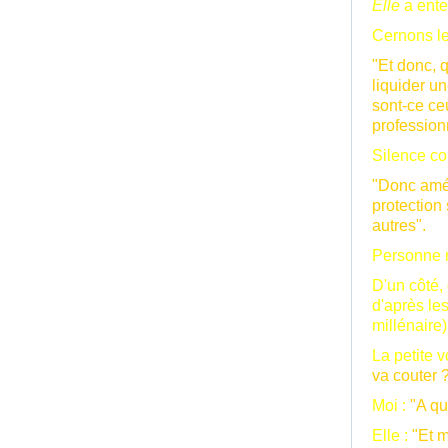
Elle
a ent
Cernons le
"Et donc, 
liquider u
sont-ce ceu
profession
Silence co
"Donc amél
protection
autres".
Personne n
D'un côté,
d'après les
millénaire
La petite 
va couter 
Moi :
"A qu
Elle :
"Et m