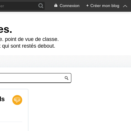
Connexion
+
Créer mon blog
es.
te. point de vue de classe.
 qui sont restés debout.
ds