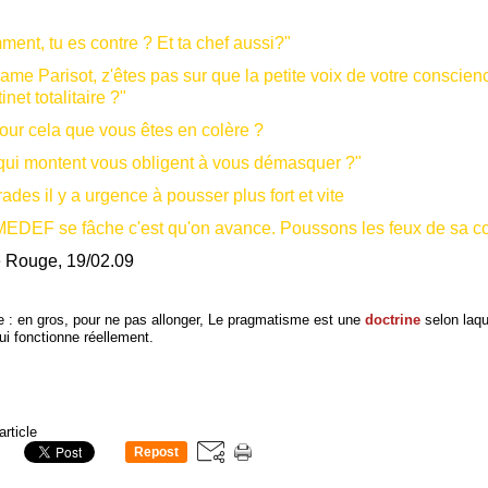
ent, tu es contre ? Et ta chef aussi?"
ame Parisot, z'êtes pas sur que la petite voix de votre conscien
inet totalitaire ?"
pour cela que vous êtes en colère ?
 qui montent vous obligent à vous démasquer ?"
des il y a urgence à pousser plus fort et vite
EDEF se fâche c'est qu'on avance. Poussons les feux de sa co
e Rouge, 19/02.09
 : en gros, pour ne pas allonger, Le pragmatisme est une
doctrine
selon laqu
ui fonctionne réellement.
article
Repost
0