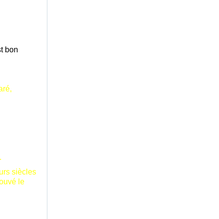
st bon
aré
,
.
urs siècles
rouvé le