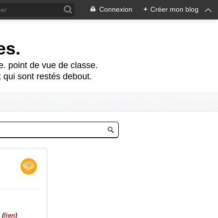
Connexion
+
Créer mon blog
es.
te. point de vue de classe.
 qui sont restés debout.
 (
lien
)