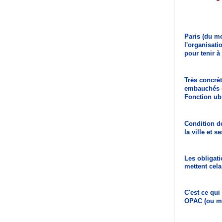
Paris (du mo
l'organisati
pour tenir à
Très concrè
embauchés
Fonction ubl
Condition d
la ville et s
L
es obligat
mettent cel
C'est ce qui
OPAC (ou mai