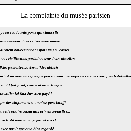
La complainte du musée parisien
 poussé la lourde porte qui chancelle
 suis promené dans ce très beau musée
lairaient doucement des spots un peu cassés
ents vieillissants gardaient sous leurs aisselles
lkies poussiéreux, des talkies abimés
sortait un murmure quelque peu suranné messages de service consignes habituelle
r ai dit fait froid, vraiment on se les gèle !
ravailler ici faut être bien payé !
ne des clopinettes et on n’est pas chauffé
t petit salaire quant aux primes annuelles...
vous le dit monsieur, ça parait irréel
avec une loupe on a bien regardé