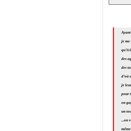
Ayant
je me
qu’éc
des ag
des ta
d’où 
je leu
pour t
on gag
un tou
...on 
même 