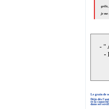
grêle,
je me
- "
-
Le grain de s
Déjà dès l'au
et sa capacit
dans ses orei