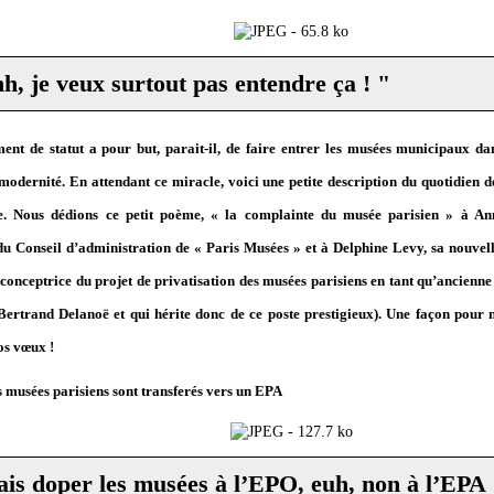
h, je veux surtout pas entendre ça ! "
nt de statut a pour but, parait-il, de faire entrer les musées municipaux d
a modernité. En attendant ce miracle, voici une petite description du quotidien d
ce. Nous dédions ce petit poème, « la complainte du musée parisien » à An
du Conseil d’administration de « Paris Musées » et à Delphine Levy, sa nouvell
 conceptrice du projet de privatisation des musées parisiens en tant qu’ancien
Bertrand Delanoë et qui hérite donc de ce poste prestigieux). Une façon pour 
os vœux !
s musées parisiens sont transferés vers un EPA
ais doper les musées à l’EPO, euh, non à l’EPA 