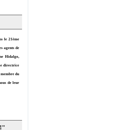
ans le 21ème
es agents de
ne Hidalgo,
e directrice
ne membre du
nous de leur
!"