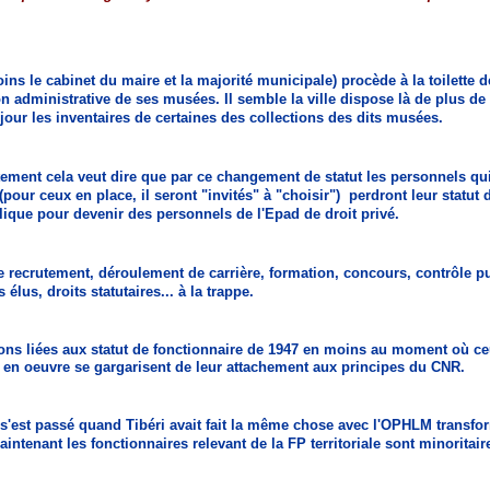
ins le cabinet du maire et la majorité municipale) procède à la toilette d
on administrative de ses musées. Il semble la ville dispose là de plus 
 jour les inventaires de certaines des collections des dits musées.
tement cela veut dire que par ce changement de statut les personnels
qu
(pour ceux en place, il seront "invités" à "choisir") perdront leur statut 
ique pour devenir des personnels de l'Epad de droit privé.
e recrutement, déroulement de carrière, formation, concours, contrôle p
es élus, droits statutaires... à la trappe.
ions liées aux statut de fonctionnaire de 1947 en moins au moment où ce
a en oeuvre se gargarisent de leur attachement aux principes du CNR.
 s'est passé quand Tibéri avait fait la même chose avec l'OPHLM transfo
ntenant les fonctionnaires relevant de la FP territoriale sont minoritaire