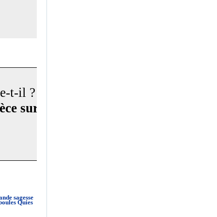
-t-il ? "
ièce sur
rande sagesse
 boules Quies