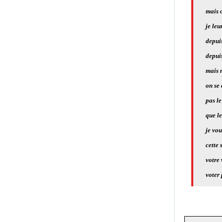
mais o
je leu
depuis
depui
mais m
on se 
pas le
que le
je vou
cette 
votre 
voter