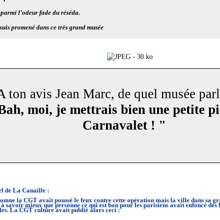
 parmi l’odeur fade du réséda.
 suis promené dans ce très grand musée
 A ton avis Jean Marc, de quel musée parle
 Bah, moi, je mettrais bien une petite p
Carnavalet ! "
el de La Canaille :
tomne la CGT avait poussé le feux contre cette opération mais la ville dans sa g
é à savoir mieux que personne ce qui est bon pour les parisiens avait enfoncé des
lles. La CGT culture avait publié alors ceci :