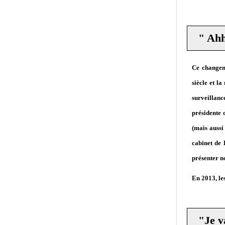
" Ahh
Ce changeme
siècle et l
surveillan
présidente 
(mais aussi
cabinet de 
présenter n
En 2013, le
"Je v