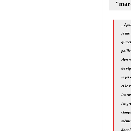
"marc
_ Ayan
je me 
qu’écl
paille
rien n
de vig
le jet
et le 
les r
les gr
chaque
même 
dont l