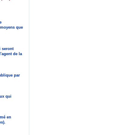
e
de moyens que
i seront
d'agent de la
ublique par
ux qui
rmé en
s).