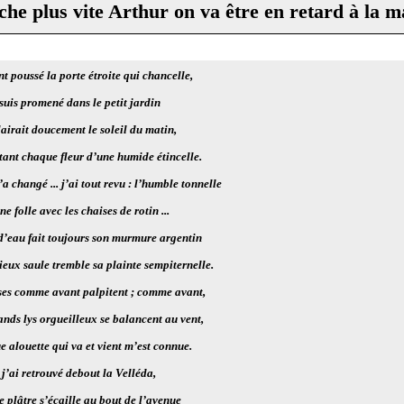
he plus vite Arthur on va être en retard à la m
t poussé la porte étroite qui chancelle,
suis promené dans le petit jardin
airait doucement le soleil du matin,
tant chaque fleur d’une humide étincelle.
’a changé ... j’ai tout revu : l’humble tonnelle
ne folle avec les chaises de rotin ...
 d’eau fait toujours son murmure argentin
vieux saule tremble sa plainte sempiternelle.
oses comme avant palpitent ; comme avant,
ands lys orgueilleux se balancent au vent,
 alouette qui va et vient m’est connue.
j’ai retrouvé debout la Velléda,
e plâtre s’écaille au bout de l’avenue