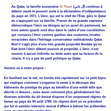
Au Qatar, la famille souveraine
Al Thani
(
آل ثاني
) continue à
détenir seule le pouvoir suite à la déclaration d'indépendance
du pays en
1971
. L'émir, qui est le chef de l'État, gère le Qatar
en s'appuyant sur sa famille. Preuve de sa grande sapience
démocratique l'émir ne désigne qu'un quart du parlement, les
trois autres quarts sont élus dans le cadre d'une constitution
qui consacre l'émir comme gardien d
es coutumes locales
enracinées dans l'héritage conservateur
wahhabite
du Qatar.
Bref il s'agit plus d'une très grande propriété féodale qu'un
Etat dont l'émir détient pouvoir et propriété. L'émir, n'est
soumis à aucun individu ou texte autre que sa lecture de la
charia. Il n'y a pas de parti politique au Qatar.
Venons en à notre propos :
En fouillant sur le net, on tombe très rapidement sur ce petit bijou
qui explique comment s'organise la vente à la découpe des
bâtiments de prestige du pays au bénéfice d'une entité telle que
décrite ci dessus , mais aussi comment plus généralement les
diverses activités du dit émirat dispose d'un surprenant régime de
faveur au pays du 04 août 1789. Un régime dont un ex président
qui fut et semble redevenir avocat d'affaire à baliser les prébendes
avec une touchante application.