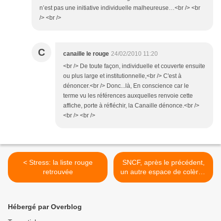
n’est pas une initiative individuelle malheureuse…<br /> <br
/> <br />
C
canaille le rouge
24/02/2010 11:20
<br /> De toute façon, individuelle et couverte ensuite
ou plus large et institutionnelle,<br /> C'est à
dénoncer.<br /> Donc...là, En conscience car le
terme vu les références auxquelles renvoie cette
affiche, porte à réfléchir, la Canaille dénonce.<br />
<br /> <br />
< Stress: la liste rouge
SNCF, après le précédent,
retrouvée
un autre espace de colère :
>
Hébergé par Overblog