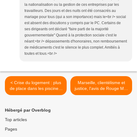
la nationalisation ou la gestion de ces entreprises par les
travailleurs. Des jours et des nuits ont été consacrés au
mariage pour tous (qui a son importance) mais le<br /> social
est absent des discutions y compris par le PC. Certains de
ses dirigeants ont déclaré "faire parti de la majorité
gouvernementale" Quand à la protection sociale c'est le
néant:<br /> dépassements d'honoraires, non remboursement
de médicaments c'est le silence le plus complet. Amitiés à
toutes et tous.<br />
< Crise du logement : plus
Marseille, clientélisme et
de place dans les piscines.
justice, l'avis de Rouge Midi
Refuge dans les églises
>
Hébergé par Overblog
Top articles
Pages