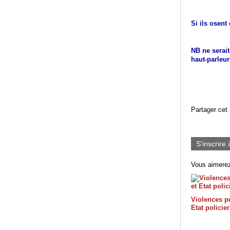
Si ils osent
NB ne serai
haut-parleu
Partager cet 
S'inscrire 
Vous aimerez
Violences po
Etat policier