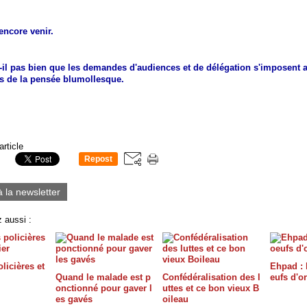
 encore venir.
t-il pas bien que les demandes d'audiences et de délégation s'imposent 
rs de la pensée blumollesque.
article
Repost
0
à la newsletter
 aussi :
licières et
Ehpad : 
Quand le malade est p
Confédéralisation des l
eufs d'or
onctionné pour gaver l
uttes et ce bon vieux B
es gavés
oileau