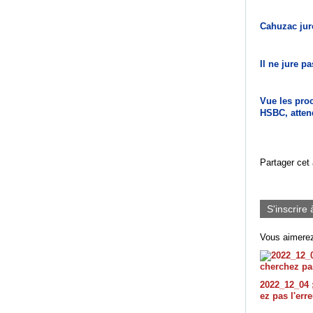
Cahuzac jur
Il ne jure pa
Vue les pro
HSBC, attend
Partager cet 
S'inscrire 
Vous aimerez
2022_12_04 
ez pas l'err