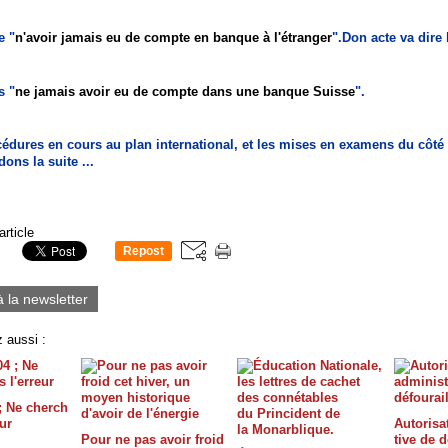
e "
n'avoir jamais eu de compte en banque à l'étranger
".Don acte va dire 
s "
ne jamais avoir eu de compte dans une banque Suisse
".
cédures en cours au plan international, et les mises en examens du côté
ons la suite ...
article
Repost
0
à la newsletter
 aussi :
; Ne cherch
eur
Autorisa
Pour ne pas avoir froid
tive de d