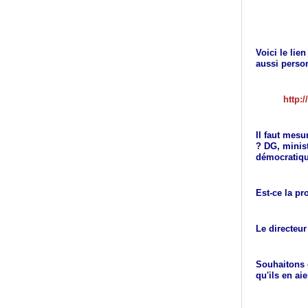
Voici le lie
aussi perso
http:
Il faut mesu
? DG, minist
démocratiqu
Est-ce la pr
Le directeur
Souhaitons q
qu'ils en ai