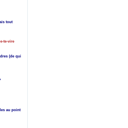
ais tout
e-te-vire
rdres (de qui
?
lles au point