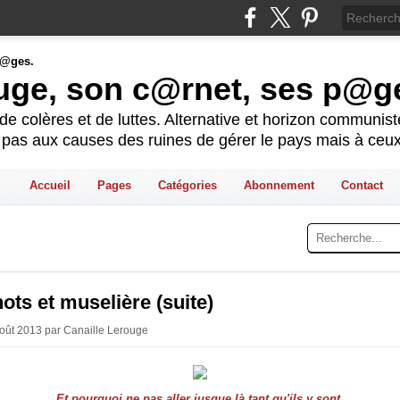
ouge, son c@rnet, ses p@g
e colères et de luttes. Alternative et horizon communis
t pas aux causes des ruines de gérer le pays mais à ceux
Accueil
Pages
Catégories
Abonnement
Contact
ts et muselière (suite)
Août 2013 par Canaille Lerouge
Et pourquoi ne pas aller jusque là tant qu'ils y sont