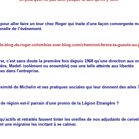
n pour aller faire un tour chez Roger qui traite d'une façon convergente m
nnelle de l’événement.
//le-blog-de-roger-colombier.over-blog.com/cheminot-ferme-ta-gueule-ou-j
rer, c'est sans doute la première fois depuis 1968 qu'une direction aux o
ère, Medef- isolément ou ensemble) ose une telle atteinte aux libertés
es dans l'entreprise.
oximité de Michelin et ses pratiques sociales qui leur donnent des ailes 
 de région est-il parrain d'une promo de la Légion Etrangère ?
u'actifs et retraités fassent tinter les oreilles de nos adjudants de cerve
ent une migraine les incitant à se calmer.