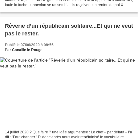
toute la facho-connexion se rassemble. Ils reçoivent un renfort de poi X
tellement ça lui colle aux...
Rêverie d’un républicain solitaire...Et qui ne veut
pas le rester.
Publié le 07/06/2020 à 08:55
Par
Canaille le Rouge
14 juillet 2020 ? Que faire ? une idée argumentée : Le chef – par défaut – l’a
dit : "Faut changer." Et donc après nous avoir repétainisé le vocabulaire,