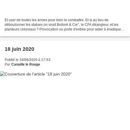
Et user de toutes les armes pour bien le combattre. Et si au lieu de
déboulonner les statues on virait Bolloré & Cie°, le CFA étrangleur, et les
planteurs coloniaux ? Provocation ou porte d'entrée pour aider à éradiquer
les causes profondes ? Il y a l'histoire....
18 juin 2020
Publié le 18/06/2020 à 17:53
Par
Canaille le Rouge