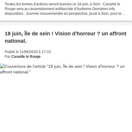
Toutes les formes d'actions seront bonnes ce 18 juin, à Sein : Canaille le
Rouge sera au rassemblement antifasciste d'Audierne Dernières info
disponibles : Journée mouvementée en perspective, jeudi à Sein, pour le
80e anniversaire de l’appel du 18 juin....
18 juin, Île de sein ! Vision d'horreur ? un affront
national.
Publié le 11/06/2020 à 17:15
Par
Canaille le Rouge