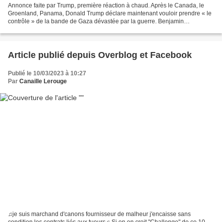
Annonce faite par Trump, première réaction à chaud. Après le Canada, le
Groenland, Panama, Donald Trump déclare maintenant vouloir prendre « le
contrôle » de la bande de Gaza dévastée par la guerre. Benjamin
Netanyahu applaudit. Le président américain...
Article publié depuis Overblog et Facebook
Publié le 10/03/2023 à 10:27
Par
Canaille Lerouge
♫je suis marchand d'canons fournisseur de malheur j'encaisse sans
condition les contrats liés aux tueurs♫ Si on en croit "Challenge" de ce 10