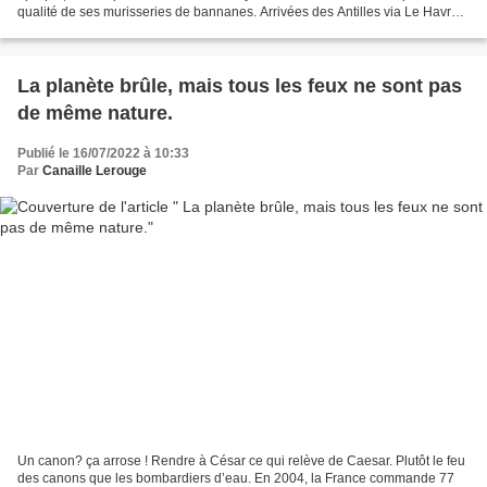
qualité de ses murisseries de bannanes. Arrivées des Antilles via Le Havre
par de gigantesque porte-containeurs,...
La planète brûle, mais tous les feux ne sont pas
de même nature.
Publié le 16/07/2022 à 10:33
Par
Canaille Lerouge
Un canon? ça arrose ! Rendre à César ce qui relève de Caesar. Plutôt le feu
des canons que les bombardiers d’eau. En 2004, la France commande 77